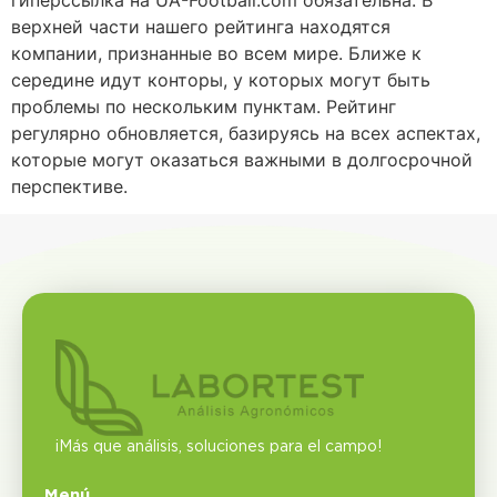
гиперссылка на UA-Football.com обязательна. В
верхней части нашего рейтинга находятся
компании, признанные во всем мире. Ближе к
середине идут конторы, у которых могут быть
проблемы по нескольким пунктам. Рейтинг
регулярно обновляется, базируясь на всех аспектах,
которые могут оказаться важными в долгосрочной
перспективе.
¡Más que análisis, soluciones para el campo!
Menú