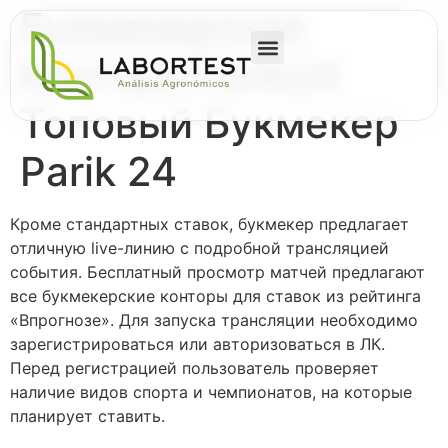
Букмекерская
Контора Parik24
Топовый Букмекер
Parik 24
Кроме стандартных ставок, букмекер предлагает
отличную live-линию с подробной трансляцией
события. Бесплатный просмотр матчей предлагают
все букмекерские конторы для ставок из рейтинга
«Впрогнозе». Для запуска трансляции необходимо
зарегистрироваться или авторизоваться в ЛК.
Перед регистрацией пользователь проверяет
наличие видов спорта и чемпионатов, на которые
планирует ставить.