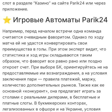
слот в разделе “Казино” на сайте Parik24 или через
приложение.
⭐ Игровые Автоматы Parik24
Например, перед началом встречи одна команда
считается очевидным фаворитом. Однако по ходу
матча ей не удастся конвертировать свои
преимущества в голы. При этом эксперт видит, что
статистика и ход игры складываются таким
образом, что фаворит все равно рано или поздно
откроет счет. При выборе БК, ориентируйтесь не на
предоставляемые им вознаграждения, а на условия
заключения пари — правила платежей, маржу,
количество дополнительных рынков. Также как ее
основной «конкурент», она предлагает играть за
столами с реальными дилерами, в бесплатные и
платные слоты. В букмекерских конторах,
легализованных в офшоре и на Украине, условия