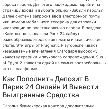
сброса пароля. Для этого необходимо перейти на
страницу входа и выбрать опцию «Забыли пароль?
Далее система запросит ввод электронной почты
или номера мобильного телефона для отправки
инструкции по восстановлению пароля. В разделе
«Казино» пользователи Parik 24 найдут
разнообразные игровые автоматы и классические
слоты. Эти игры от Pragmatic Play обеспечивают
незабываемые впечатления благодаря высокому
качеству графики и звукового сопровождения. Sun
of Egypt 2 является одной из самых востребованных
игр на платформе.
Как Пополнить Депозит В
Парик 24 Онлайн И Вывести
Выигранные Средства
Сегодня букмекерская контора дополнительно