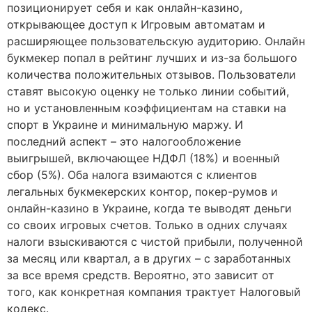
позиционирует себя и как онлайн-казино,
открывающее доступ к Игровым автоматам и
расширяющее пользовательскую аудиторию. Онлайн
букмекер попал в рейтинг лучших и из-за большого
количества положительных отзывов. Пользователи
ставят высокую оценку не только линии событий,
но и установленным коэффициентам на ставки на
спорт в Украине и минимальную маржу. И
последний аспект – это налогообложение
выигрышей, включающее НДФЛ (18%) и военный
сбор (5%). Оба налога взимаются с клиентов
легальных букмекерских контор, покер-румов и
онлайн-казино в Украине, когда те выводят деньги
со своих игровых счетов. Только в одних случаях
налоги взыскиваются с чистой прибыли, полученной
за месяц или квартал, а в других – с заработанных
за все время средств. Вероятно, это зависит от
того, как конкретная компания трактует Налоговый
кодекс.