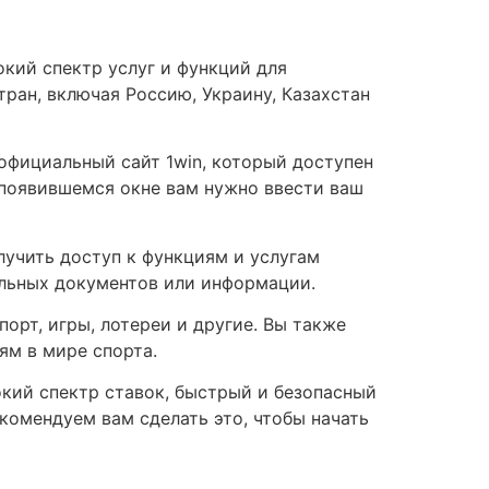
окий спектр услуг и функций для
тран, включая Россию, Украину, Казахстан
 официальный сайт 1win, который доступен
В появившемся окне вам нужно ввести ваш
лучить доступ к функциям и услугам
ельных документов или информации.
порт, игры, лотереи и другие. Вы также
ям в мире спорта.
кий спектр ставок, быстрый и безопасный
екомендуем вам сделать это, чтобы начать