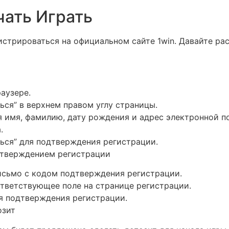
чать Играть
егистрироваться на официальном сайте 1win. Давайте р
аузере.
ься” в верхнем правом углу страницы.
я имя, фамилию, дату рождения и адрес электронной п
.
ься” для подтверждения регистрации.
одтверждением регистрации
исьмо с кодом подтверждения регистрации.
ответствующее поле на странице регистрации.
я подтверждения регистрации.
озит