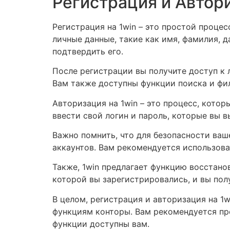
Регистрация и Автори
Регистрация на 1win – это простой проце
личные данные, такие как имя, фамилия, 
подтвердить его.
После регистрации вы получите доступ к 
Вам также доступны функции поиска и фил
Авторизация на 1win – это процесс, котор
ввести свой логин и пароль, которые вы 
Важно помнить, что для безопасности ваш
аккаунтов. Вам рекомендуется использова
Также, 1win предлагает функцию восстанов
которой вы зарегистрировались, и вы пол
В целом, регистрация и авторизация на 1w
функциям конторы. Вам рекомендуется про
функции доступны вам.