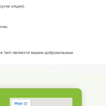
ругие опции).
сны.
.
ть в 1win является вашим добровольным