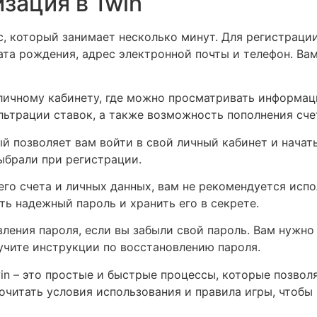
зация в 1win
сс, который занимает несколько минут. Для регистраци
дата рождения, адрес электронной почты и телефон. Ва
личному кабинету, где можно просматривать информацию
ьтрации ставок, а также возможность пополнения сче
ый позволяет вам войти в свой личный кабинет и начат
выбрали при регистрации.
его счета и личных данных, вам не рекомендуется испо
ть надежный пароль и хранить его в секрете.
ления пароля, если вы забыли свой пароль. Вам нужно
учите инструкции по восстановлению пароля.
in – это простые и быстрые процессы, которые позволя
читать условия использования и правила игры, чтобы 