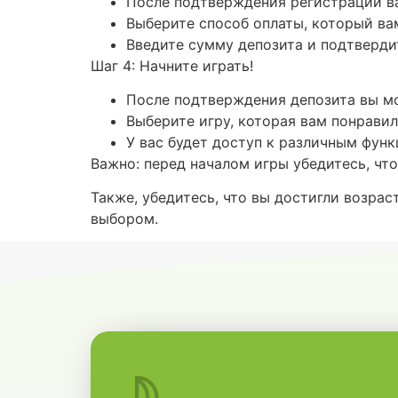
После подтверждения регистрации ва
Выберите способ оплаты, который вам
Введите сумму депозита и подтверди
Шаг 4: Начните играть!
После подтверждения депозита вы мо
Выберите игру, которая вам понравила
У вас будет доступ к различным функ
Важно: перед началом игры убедитесь, что
Также, убедитесь, что вы достигли возрас
выбором.