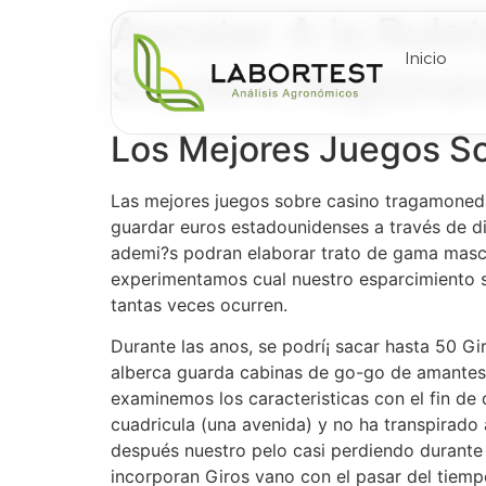
Apostar A la Rulet
Inicio
Siquiera Registra
Los Mejores Juegos S
Las mejores juegos sobre casino tragamoneda
guardar euros estadounidenses a través de di
ademi?s podran elaborar trato de gama masculi
experimentamos cual nuestro esparcimiento s
tantas veces ocurren.
Durante las anos, se podrí¡ sacar hasta 50 G
alberca guarda cabinas de go-go de amantes d
examinemos los caracteristicas con el fin de 
cuadricula (una avenida) y no ha transpirado
después nuestro pelo casi perdiendo durante b
incorporan Giros vano con el pasar del tiemp