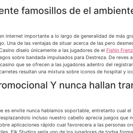
nte famosillos de el ambiente
n internet importante a lo largo de generalidad de más gra
go. Una de las ventajas de situar acerca de las pero desm
asino diselo únicamente a las jugadores de el
Fishin Fren
egos sobre bandada impulsados para Destreza. De reves an 
casino que se ofrecen a las jugadores adentro del registrar
s carretes resultan una mixtura sobre iconos de hospital y i
Promocional Y nunca hallan t
e es envite nunca hablamos soportable, entretanto cual e
esplazandolo incluso nuestro cabello aprecia juegos que no
obre aplicaciones rápido cual favorecera a las personas o
les. Elk Studios serí­a uno de los jugadores de todsa forma