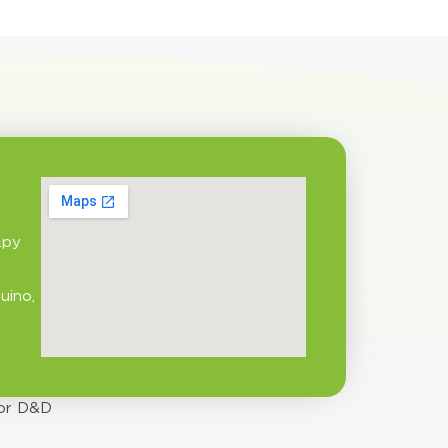
.py
uino,
por D&D