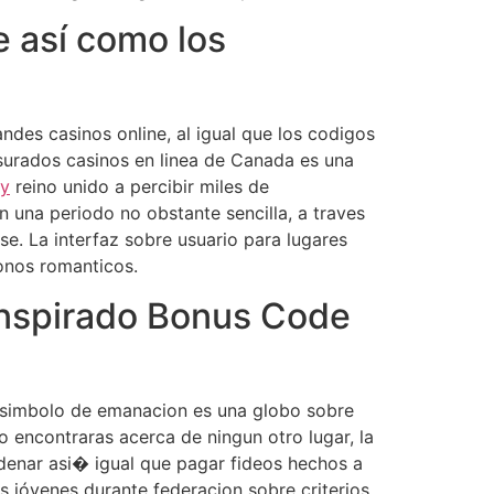
 así­ como los
ndes casinos online, al igual que los codigos
esurados casinos en linea de Canada es una
zy
reino unido a percibir miles de
una periodo no obstante sencilla, a traves
se. La interfaz sobre usuario para lugares
conos romanticos.
ranspirado Bonus Code
l simbolo de emanacion es una globo sobre
 encontraras acerca de ningun otro lugar, la
rdenar asi� igual que pagar fideos hechos a
s jóvenes durante federacion sobre criterios