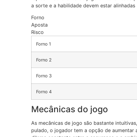
a sorte e a habilidade devem estar alinhadas 
Forno
Aposta
Risco
Forno 1
Forno 2
Forno 3
Forno 4
Mecânicas do jogo
As mecânicas de jogo são bastante intuitiva
pulado, o jogador tem a opção de aumentar a