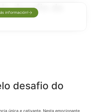
lo desafio do
ás información!
lo desafio do
ia única e cativante. Nesta emocionante