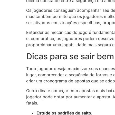
dilema constante entre a segurança e a ambi
Os jogadores conseguem acompanhar seu dese
mas também permite que os jogadores melhor
ser ativados em situações específicas, prop
Entender as mecânicas do jogo é fundamental
e, com prática, os jogadores podem desenvol
proporcionar uma jogabilidade mais segura e 
Dicas para se sair be
Todo jogador deseja maximizar suas chances d
lugar, compreender a sequência de fornos e 
criar um cronograma de apostas que se adapt
Outra dica é começar com apostas mais baix
jogador pode optar por aumentar a aposta. Al
fatais.
Estude os padrões de salto.