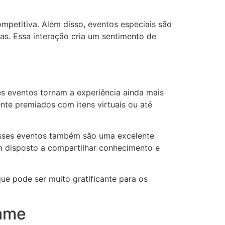
petitiva. Além disso, eventos especiais são
s. Essa interação cria um sentimento de
s eventos tornam a experiência ainda mais
nte premiados com itens virtuais ou até
 Esses eventos também são uma excelente
m disposto a compartilhar conhecimento e
e pode ser muito gratificante para os
game