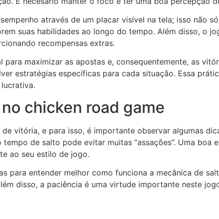
ção. É necesario manter o foco e ter uma boa percepção d
mpenho através de um placar visível na tela; isso não só
em suas habilidades ao longo do tempo. Além disso, o j
orcionando recompensas extras.
 para maximizar as apostas e, consequentemente, as vitór
ver estratégias específicas para cada situação. Essa prát
lucrativa.
m no chicken road game
e vitória, e para isso, é importante observar algumas dic
o tempo de salto pode evitar muitas “assações”. Uma boa e
e ao seu estilo de jogo.
as para entender melhor como funciona a mecânica de salt
ém disso, a paciência é uma virtude importante neste jogo