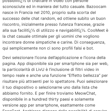
possibilitï¿½ di chattare in video con persone
sconosciute ed in maniera del tutto casuale. Bazoocam
nasce in Francia nel 2010, proprio sulla scorta del
successo delle chat random, ed ottiene subito un buon
riscontro, inizialmente presso l’utenza francese, grazie
alla sua facilitï¿½ di utilizzo e navigabilitï¿½. CooMeet è
la chat casuale ottimale per gli uomini che vogliono
incontrare donne simpatiche e carine. Di conseguenza,
qui semplicemente non ci sono profili falsi e bot.
Devi selezionare l’icona dell’applicazione e l’icona della
pagina. App disponibile sia per smartphone sia per web,
la particolarità di LivU è l’inclusione di filtri video in
tempo reale e anche una funzione “Effetto bellezza” per
risultare più attraenti per lo spettatore. Puoi selezionare
il tuo dispositivo o selezionarne uno dalla lista che
abbiamo fornito. E per finire troviamo MeowChat,
disponibile in a hundred thirty paesi e solamente
versione app per smartphone, esattamente come
FaceCast. Anch’esso dispone della possibilità di seguire