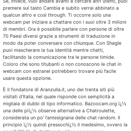
Se, invece, vuoi andare avanti e cercare altri utenti, puoi
premere sul tasto Cambia e subito verrai abbinato a
qualcun altro e così through. Ti occorre solo una
webcam per iniziare a chattare con i suoi oltre 3 milioni
di membri. Ora è possibile parlare con persone di oltre
70 Paesi diversi grazie a strumenti di traduzione in
modo da poter conversare con chiunque. Con Shagle
puoi mascherare la tua identità mentre chatti,
facilitando la comunicazione tra le persone timide.
Coloro che sono titubanti o non conoscono le chat in
webcam con estranei potrebbero trovare più facile
usare questa opzione.
È il fondatore di Aranzulla.it, uno dei trenta siti più
visitati d’Italia, nel quale risponde con semplicità a
migliaia di dubbi di tipo informatico. Bazoocam.org ï¿½
una delle piï¿½ observe alternative a Chatroulette,
considerata un po’ l’antesignana delle chat random. Il
principio ï¿½ quindi pressochï¿½ il medesimo, ovvero la