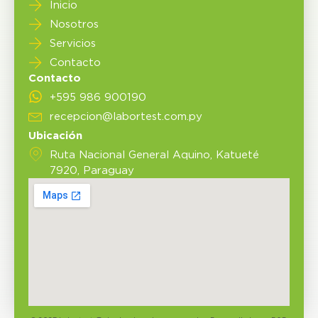
Inicio
Nosotros
Servicios
Contacto
Contacto
+595 986 900190
recepcion@labortest.com.py
Ubicación
Ruta Nacional General Aquino, Katueté
7920, Paraguay