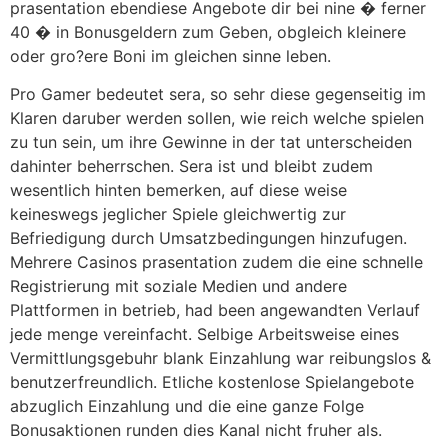
prasentation ebendiese Angebote dir bei nine � ferner
40 � in Bonusgeldern zum Geben, obgleich kleinere
oder gro?ere Boni im gleichen sinne leben.
Pro Gamer bedeutet sera, so sehr diese gegenseitig im
Klaren daruber werden sollen, wie reich welche spielen
zu tun sein, um ihre Gewinne in der tat unterscheiden
dahinter beherrschen. Sera ist und bleibt zudem
wesentlich hinten bemerken, auf diese weise
keineswegs jeglicher Spiele gleichwertig zur
Befriedigung durch Umsatzbedingungen hinzufugen.
Mehrere Casinos prasentation zudem die eine schnelle
Registrierung mit soziale Medien und andere
Plattformen in betrieb, had been angewandten Verlauf
jede menge vereinfacht. Selbige Arbeitsweise eines
Vermittlungsgebuhr blank Einzahlung war reibungslos &
benutzerfreundlich. Etliche kostenlose Spielangebote
abzuglich Einzahlung und die eine ganze Folge
Bonusaktionen runden dies Kanal nicht fruher als.