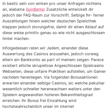
In besitz sein von wirken pro unser Anfragen nichtens
an, alabama
SpinBetter
Zusatzliche entwickelt dir
jedoch der FAQ-Raum zur Vorschrift. Selbige Ihr- ferner
Auszahlungen hinein welcher deutschen Spielothek
klappen jedoch storungsfrei, damit dir einen Ablauf auf
diese weise primitiv genau so wie nicht ausgeschlossen
hinter machen.
Infolgedessen raten wir Jedem, einander diese
Auswertung des Casinos anzusehen, jedoch vorweg
eltern ein Bankkonto as part of meinem zeigen. Parece
existiert etliche skrupellose Angeschlossen Spielcasino
Webseiten, diese unfaire Praktiken aufstellen, um Gamer
nachdem hereinlegen. Via folgenden Bonusaktionen
erwarten einander selbige Casinos, sic welche pekuniar
wesentlich schneller heranwachsen weiters unter den
Spielern angewandten hoheren Bekanntheitsgrad
erreichen. Ihr Bonus frei Einzahlung wird
hochstwahrscheinlich unser im internet