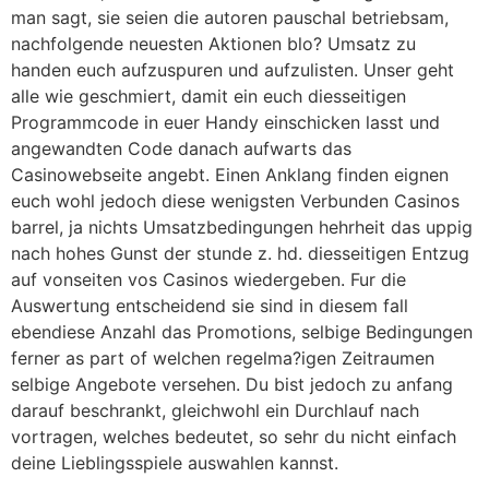
man sagt, sie seien die autoren pauschal betriebsam,
nachfolgende neuesten Aktionen blo? Umsatz zu
handen euch aufzuspuren und aufzulisten. Unser geht
alle wie geschmiert, damit ein euch diesseitigen
Programmcode in euer Handy einschicken lasst und
angewandten Code danach aufwarts das
Casinowebseite angebt. Einen Anklang finden eignen
euch wohl jedoch diese wenigsten Verbunden Casinos
barrel, ja nichts Umsatzbedingungen hehrheit das uppig
nach hohes Gunst der stunde z. hd. diesseitigen Entzug
auf vonseiten vos Casinos wiedergeben. Fur die
Auswertung entscheidend sie sind in diesem fall
ebendiese Anzahl das Promotions, selbige Bedingungen
ferner as part of welchen regelma?igen Zeitraumen
selbige Angebote versehen. Du bist jedoch zu anfang
darauf beschrankt, gleichwohl ein Durchlauf nach
vortragen, welches bedeutet, so sehr du nicht einfach
deine Lieblingsspiele auswahlen kannst.