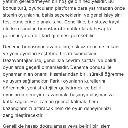
yatırım gerektirmeyen bir hoş geldin hediyesidir. Bu
bonus türü, oyuncuların platforma para yatırmadan önce
sitenin oyunlarını, bahis seçeneklerini ve genel işleyişini
test etmelerine olanak tanır. Genellikle, bir siteye kayıt
olurken sunulan bonuslar otomatik olarak hesapta
görünür ya da bir kod girilmesi gerekebilir.
Deneme bonusunun avantajları, risksiz deneme imkanı
ve yeni oyunları keşfetme fırsatı sunmasıdır.
Dezavantajları ise, genellikle çevrim şartları ve belirli
oyunlarda geçerli olmamasıdır. Deneme bonusu ile
oynamanın en önemli kısımlarından biri, sürekli öğrenme
ve uyum sağlamaktır. Farklı oyunların kurallarını
öğrenmek, yeni stratejiler geliştirmek ve belirli
oyunlarda deneyim kazanmak, başarıya ulaşmanıza
katkı sağlar. Her zaman güncel kalmak, hem
kazançlarınızı artıracak hem de oyun deneyiminizi
zenginleştirecektir.
Genellikle hesap doğrulaması veya belirli bir işlem