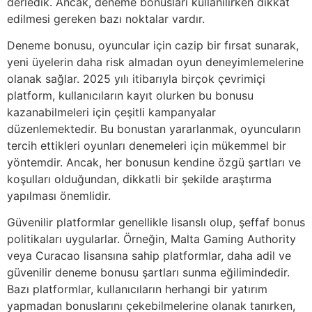
derledik. Ancak, deneme bonusları kullanılırken dikkat
edilmesi gereken bazı noktalar vardır.
Deneme bonusu, oyuncular için cazip bir fırsat sunarak,
yeni üyelerin daha risk almadan oyun deneyimlemelerine
olanak sağlar. 2025 yılı itibarıyla birçok çevrimiçi
platform, kullanıcıların kayıt olurken bu bonusu
kazanabilmeleri için çeşitli kampanyalar
düzenlemektedir. Bu bonustan yararlanmak, oyuncuların
tercih ettikleri oyunları denemeleri için mükemmel bir
yöntemdir. Ancak, her bonusun kendine özgü şartları ve
koşulları olduğundan, dikkatli bir şekilde araştırma
yapılması önemlidir.
Güvenilir platformlar genellikle lisanslı olup, şeffaf bonus
politikaları uygularlar. Örneğin, Malta Gaming Authority
veya Curacao lisansına sahip platformlar, daha adil ve
güvenilir deneme bonusu şartları sunma eğilimindedir.
Bazı platformlar, kullanıcıların herhangi bir yatırım
yapmadan bonuslarını çekebilmelerine olanak tanırken,