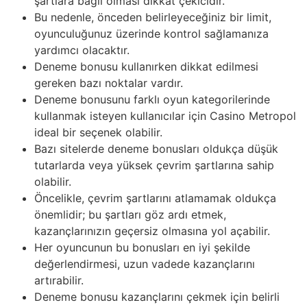
şartlara bağlı olması dikkat çekicidir.
Bu nedenle, önceden belirleyeceğiniz bir limit,
oyunculuğunuz üzerinde kontrol sağlamanıza
yardımcı olacaktır.
Deneme bonusu kullanırken dikkat edilmesi
gereken bazı noktalar vardır.
Deneme bonusunu farklı oyun kategorilerinde
kullanmak isteyen kullanıcılar için Casino Metropol
ideal bir seçenek olabilir.
Bazı sitelerde deneme bonusları oldukça düşük
tutarlarda veya yüksek çevrim şartlarına sahip
olabilir.
Öncelikle, çevrim şartlarını atlamamak oldukça
önemlidir; bu şartları göz ardı etmek,
kazançlarınızın geçersiz olmasına yol açabilir.
Her oyuncunun bu bonusları en iyi şekilde
değerlendirmesi, uzun vadede kazançlarını
artırabilir.
Deneme bonusu kazançlarını çekmek için belirli