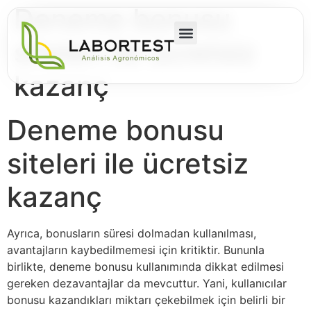
Deneme bonusu
siteleri ile ücretsiz
kazanç
Deneme bonusu
siteleri ile ücretsiz
kazanç
Ayrıca, bonusların süresi dolmadan kullanılması,
avantajların kaybedilmemesi için kritiktir. Bununla
birlikte, deneme bonusu kullanımında dikkat edilmesi
gereken dezavantajlar da mevcuttur. Yani, kullanıcılar
bonusu kazandıkları miktarı çekebilmek için belirli bir