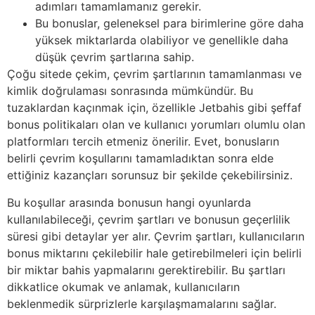
adımları tamamlamanız gerekir.
Bu bonuslar, geleneksel para birimlerine göre daha
yüksek miktarlarda olabiliyor ve genellikle daha
düşük çevrim şartlarına sahip.
Çoğu sitede çekim, çevrim şartlarının tamamlanması ve
kimlik doğrulaması sonrasında mümkündür. Bu
tuzaklardan kaçınmak için, özellikle Jetbahis gibi şeffaf
bonus politikaları olan ve kullanıcı yorumları olumlu olan
platformları tercih etmeniz önerilir. Evet, bonusların
belirli çevrim koşullarını tamamladıktan sonra elde
ettiğiniz kazançları sorunsuz bir şekilde çekebilirsiniz.
Bu koşullar arasında bonusun hangi oyunlarda
kullanılabileceği, çevrim şartları ve bonusun geçerlilik
süresi gibi detaylar yer alır. Çevrim şartları, kullanıcıların
bonus miktarını çekilebilir hale getirebilmeleri için belirli
bir miktar bahis yapmalarını gerektirebilir. Bu şartları
dikkatlice okumak ve anlamak, kullanıcıların
beklenmedik sürprizlerle karşılaşmamalarını sağlar.