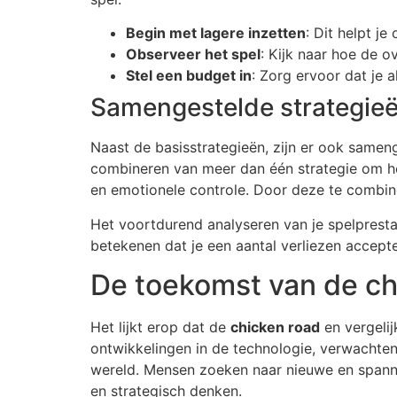
Begin met lagere inzetten
: Dit helpt je
Observeer het spel
: Kijk naar hoe de o
Stel een budget in
: Zorg ervoor dat je a
Samengestelde strategie
Naast de basisstrategieën, zijn er ook samen
combineren van meer dan één strategie om het
en emotionele controle. Door deze te combine
Het voortdurend analyseren van je spelprestat
betekenen dat je een aantal verliezen accepte
De toekomst van de ch
Het lijkt erop dat de
chicken road
en vergelij
ontwikkelingen in de technologie, verwachten
wereld. Mensen zoeken naar nieuwe en spann
en strategisch denken.