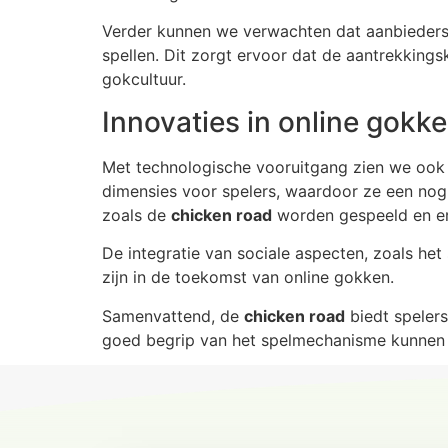
Verder kunnen we verwachten dat aanbieders v
spellen. Dit zorgt ervoor dat de aantrekking
gokcultuur.
Innovaties in online gokk
Met technologische vooruitgang zien we ook d
dimensies voor spelers, waardoor ze een nog 
zoals de
chicken road
worden gespeeld en er
De integratie van sociale aspecten, zoals het
zijn in de toekomst van online gokken.
Samenvattend, de
chicken road
biedt spelers
goed begrip van het spelmechanisme kunnen 