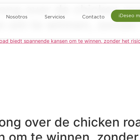
ong over de chicken ro
¡Deseo m
Nosotros
Servicios
Contacto
 om te winnen, zonder 
oad biedt spannende kansen om te winnen, zonder het risi
ong over de chicken ro
om te winnen, zonder h