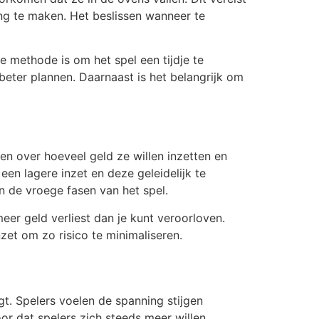
ng te maken. Het beslissen wanneer te
e methode is om het spel een tijdje te
 beter plannen. Daarnaast is het belangrijk om
n over hoeveel geld ze willen inzetten en
en lagere inzet en deze geleidelijk te
n de vroege fasen van het spel.
meer geld verliest dan je kunt veroorloven.
zet om zo risico te minimaliseren.
t. Spelers voelen de spanning stijgen
r dat spelers zich steeds meer willen