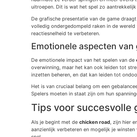
uitroepen. Dit is wat het spel zo aantrekkeli
De grafische presentatie van de game draagt o
volledig ondergedompeld raken in de wereld
reactiesnelheid te verbeteren.
Emotionele aspecten van
De emotionele impact van het spelen van de
overwinning, maar het kan ook leiden tot stre
inzetten beheren, en dat kan leiden tot ondoo
Het is van cruciaal belang om een gebalanceer
Spelers moeten in staat zijn om hun spanning
Tips voor succesvolle
Als je begint met de
chicken road
, zijn hier
aanzienlijk verbeteren en mogelijk je winsten 
spel.