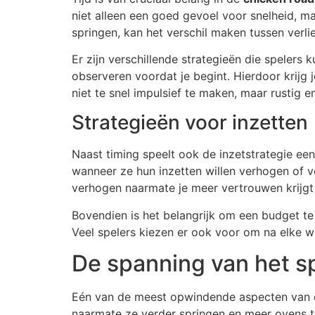
niet alleen een goed gevoel voor snelheid, 
springen, kan het verschil maken tussen verli
Er zijn verschillende strategieën die spelers
observeren voordat je begint. Hierdoor krijg 
niet te snel impulsief te maken, maar rustig 
Strategieën voor inzetten
Naast timing speelt ook de inzetstrategie een
wanneer ze hun inzetten willen verhogen of ve
verhogen naarmate je meer vertrouwen krijgt i
Bovendien is het belangrijk om een budget te s
Veel spelers kiezen er ook voor om na elke wi
De spanning van het s
Eén van de meest opwindende aspecten van
naarmate ze verder springen en meer ovens t