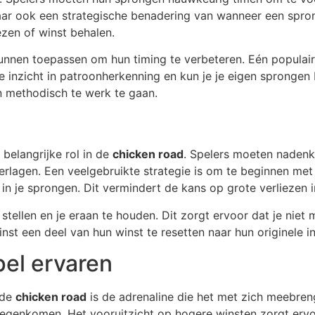
maar ook een strategische benadering van wanneer een spro
ezen of winst behalen.
 kunnen toepassen om hun timing te verbeteren. Eén populair
je inzicht in patroonherkenning en kun je je eigen sprongen
en methodisch te werk te gaan.
 belangrijke rol in de
chicken road
. Spelers moeten nadenke
rlagen. Een veelgebruikte strategie is om te beginnen met e
n je sprongen. Dit vermindert de kans op grote verliezen i
tellen en je eraan te houden. Dit zorgt ervoor dat je niet 
nst een deel van hun winst te resetten naar hun originele in
pel ervaren
 de
chicken road
is de adrenaline die het met zich meebreng
egenkomen. Het vooruitzicht op hogere winsten zorgt ervoo