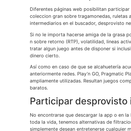
Diferentes páginas web posibilitan participar
coleccion gran sobre tragamonedas, ruletas a
intermediarios en el buscador, desprovisto ne
Si no le importa hacerse amiga de la grasa 
n sobre retorno (RTP), volatilidad, lineas ac
tratar algun juego antes de disponer si inclu
dinero cierto.
Así­ como en caso de que se alcahuetería acu
anteriormente redes. Play’n GO, Pragmatic P
ampliamente utilizadas. Resultan juegos comp
baratos.
Participar desprovisto 
No encontrarse que descargar la app o en la 
toda la vida, tenemos alternativas de filtrac
simplemente desean entretenerse cualquier mo