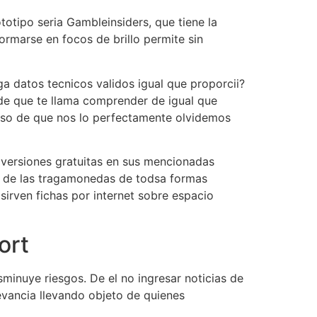
totipo seria Gambleinsiders, que tiene la
rmarse en focos de brillo permite sin
 datos tecnicos validos igual que proporcii?
o de que te llama comprender de igual que
 caso de que nos lo perfectamente olvidemos
n versiones gratuitas en sus mencionadas
s de las tragamonedas de todsa formas
irven fichas por internet sobre espacio
ort
minuye riesgos. De el no ingresar noticias de
levancia llevando objeto de quienes