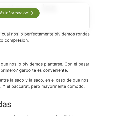
rtarse, los
ás información!
 cual nos lo perfectamente olvidemos rondas
sto compresion.
 que nos lo olvidemos plantarse. Con el pasar
o primero? garbo te es conveniente.
ntre la saco y la saco, en el caso de que nos
o. Y el baccarat, pero mayormente comodo,
das