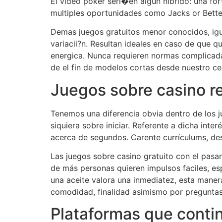
El video poker seri�en algún hibrido: una fort
multiples oportunidades como Jacks or Better 
Demas juegos gratuitos menor conocidos, igu
variacii?n. Resultan ideales en caso de que 
energica. Nunca requieren normas complicadas
de el fin de modelos cortas desde nuestro cel
Juegos sobre casino re
Tenemos una diferencia obvia dentro de los j
siquiera sobre iniciar. Referente a dicha inte
acerca de segundos. Carente currículums, desp
Las juegos sobre casino gratuito con el pasa
de más personas quieren impulsos faciles, es
una aceite valora una inmediatez, esta maner
comodidad, finalidad asimismo por preguntas
Plataformas que conti