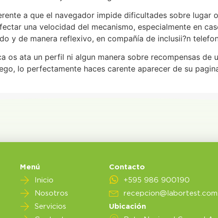
rente a que el navegador impide dificultades sobre lugar o
ctar una velocidad del mecanismo, especialmente en caso 
ido y de manera reflexivo, en compañía de inclusii?n telefo
nca os ata un perfil ni algun manera sobre recompensas de us
juego, lo perfectamente haces carente aparecer de su pagin
Menú
Contacto
Inicio
+595 986 900190
Nosotros
recepcion@labortest.com
Servicios
Ubicación