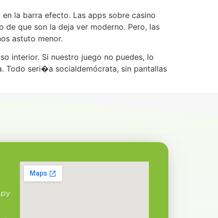
 en la barra efecto. Las apps sobre casino
de que son la deja ver moderno. Pero, las
nos astuto menor.
o interior. Si nuestro juego no puedes, lo
a. Todo seri�a socialdemócrata, sin pantallas
.py