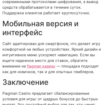
современными протоколами шифрования, а вывод
средств обрабатывается в течение суток.
Поддержка клиентов работает круглосуточно.
Мобильная версия и
интерфейс
Сайт адаптирован для смартфонов, что делает игру
комфортной на любых устройствах. Яркий дизайн и
интуитивное меню ускоряют навигацию. Если вы
ищете надежное место для ставок, обратите
внимание на
flagman казино
— площадка подходит
как для новичков, так и для опытных гемблеров.
Заключение
Flagman Casino предлагает сбалансированные
условия для игры: от щедрых бонусов до быстрых
выплат. Это достойный выбор для тех, кто ценит