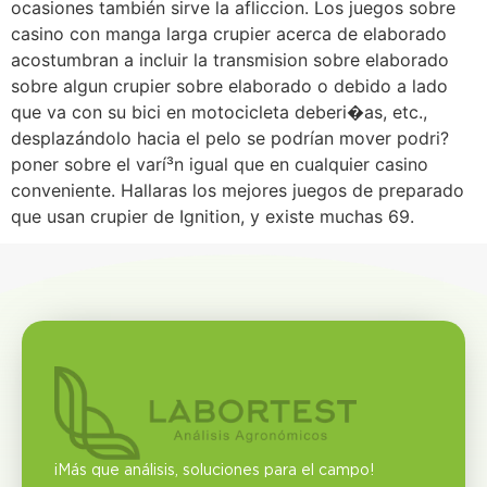
ocasiones también sirve la afliccion. Los juegos sobre
casino con manga larga crupier acerca de elaborado
acostumbran a incluir la transmision sobre elaborado
sobre algun crupier sobre elaborado o debido a lado
que va con su bici en motocicleta deberi�as, etc.,
desplazándolo hacia el pelo se podrí­an mover podri?
poner sobre el varí³n igual que en cualquier casino
conveniente. Hallaras los mejores juegos de preparado
que usan crupier de Ignition, y existe muchas 69.
¡Más que análisis, soluciones para el campo!