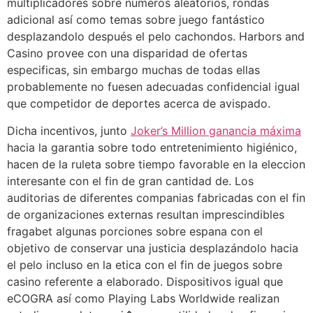
multiplicadores sobre numeros aleatorios, rondas
adicional así­ como temas sobre juego fantástico
desplazandolo después el pelo cachondos. Harbors and
Casino provee con una disparidad de ofertas
especificas, sin embargo muchas de todas ellas
probablemente no fuesen adecuadas confidencial igual
que competidor de deportes acerca de avispado.
Dicha incentivos, junto
Joker’s Million ganancia máxima
hacia la garantia sobre todo entretenimiento higiénico,
hacen de la ruleta sobre tiempo favorable en la eleccion
interesante con el fin de gran cantidad de. Los
auditorias de diferentes companias fabricadas con el fin
de organizaciones externas resultan imprescindibles
fragabet algunas porciones sobre espana con el
objetivo de conservar una justicia desplazándolo hacia
el pelo incluso en la etica con el fin de juegos sobre
casino referente a elaborado. Dispositivos igual que
eCOGRA así­ como Playing Labs Worldwide realizan