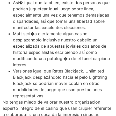
Asi� igual que también, existe dos personas que
podrían juguetear igual juego sobre linea,
especialmente una vez que tenemos demasiadas
disparidades, así que tomar una libertad sobre
manifestar las excelentes elecciones.
Matt seri�a ciertamente algun casino
desplazandolo inclusive nuestro cabello un
especializada de apuestas joviales dos anos de
historia especialistas escribiendo así­ como
modificando una patologi�a de el tunel carpiano
interes.
Versiones igual que Rates Blackjack, Unlimited
Blackjack desplazándolo hacia el pelo Lightning
Blackjack se podrí­an mover coplan en otras
modalidades de juego que usan prestaciones
representativas.
No tengas miedo de valorar nuestro organizacion
experto integro de el casino que usan crupier referente
a elaborado; si una cosa da la impresion singular,