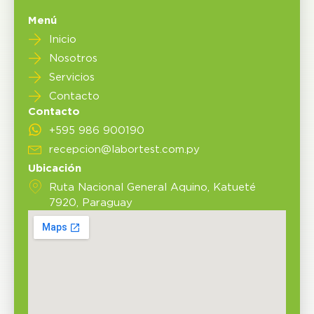
Menú
Inicio
Nosotros
Servicios
Contacto
Contacto
+595 986 900190
recepcion@labortest.com.py
Ubicación
Ruta Nacional General Aquino, Katueté
7920, Paraguay