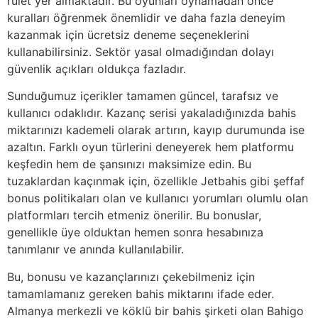
rulet yer almaktadır. Bu oyunları oynamadan önce
kuralları öğrenmek önemlidir ve daha fazla deneyim
kazanmak için ücretsiz deneme seçeneklerini
kullanabilirsiniz. Sektör yasal olmadığından dolayı
güvenlik açıkları oldukça fazladır.
Sunduğumuz içerikler tamamen güncel, tarafsız ve
kullanıcı odaklıdır. Kazanç serisi yakaladığınızda bahis
miktarınızı kademeli olarak artırın, kayıp durumunda ise
azaltın. Farklı oyun türlerini deneyerek hem platformu
keşfedin hem de şansınızı maksimize edin. Bu
tuzaklardan kaçınmak için, özellikle Jetbahis gibi şeffaf
bonus politikaları olan ve kullanıcı yorumları olumlu olan
platformları tercih etmeniz önerilir. Bu bonuslar,
genellikle üye olduktan hemen sonra hesabınıza
tanımlanır ve anında kullanılabilir.
Bu, bonusu ve kazançlarınızı çekebilmeniz için
tamamlamanız gereken bahis miktarını ifade eder.
Almanya merkezli ve köklü bir bahis şirketi olan Bahigo