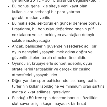
genellikle 20 TL – 50 TL arasında değişmektedir.
Bu bonus, genellikle siteye yeni kayıt olan
kullanıcılara herhangi bir para yatırma
gerektirmeden verilir.
Bu makalede, sektörün en güncel deneme bonusu
fırsatlarını, bu bonusları değerlendirmenin püf
noktalarını ve sizi bekleyen avantajları detaylı
şekilde inceleyeceğiz.
Ancak, bahisçilerin güvende hissederek adil bir
oyun deneyimi yaşayabilmek adına doğru ve
güvenilir siteleri tercih etmeleri önemlidir.
Oyuncular, krupiyelerle sohbet edebilir, oyun
stratejilerini tartışabilir ve gerçek bir casino
atmosferini yaşayabilirler.
Diğer yandan spor bahislerinde ise, hangi bahis
türlerinin kullanılabildiğine ve minimum oran şartına
ayrıca dikkat edilmesi gerekiyor.
Sunduğu 50 free spin deneme bonusu, özellikle
slot severler için kaçırılmayacak bir fırsat