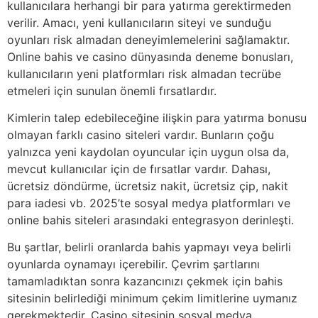
kullanıcılara herhangi bir para yatırma gerektirmeden
verilir. Amacı, yeni kullanıcıların siteyi ve sunduğu
oyunları risk almadan deneyimlemelerini sağlamaktır.
Online bahis ve casino dünyasında deneme bonusları,
kullanıcıların yeni platformları risk almadan tecrübe
etmeleri için sunulan önemli fırsatlardır.
Kimlerin talep edebileceğine ilişkin para yatırma bonusu
olmayan farklı casino siteleri vardır. Bunların çoğu
yalnızca yeni kaydolan oyuncular için uygun olsa da,
mevcut kullanıcılar için de fırsatlar vardır. Dahası,
ücretsiz döndürme, ücretsiz nakit, ücretsiz çip, nakit
para iadesi vb. 2025’te sosyal medya platformları ve
online bahis siteleri arasındaki entegrasyon derinleşti.
Bu şartlar, belirli oranlarda bahis yapmayı veya belirli
oyunlarda oynamayı içerebilir. Çevrim şartlarını
tamamladıktan sonra kazancınızı çekmek için bahis
sitesinin belirlediği minimum çekim limitlerine uymanız
gerekmektedir. Casino sitesinin sosyal medya