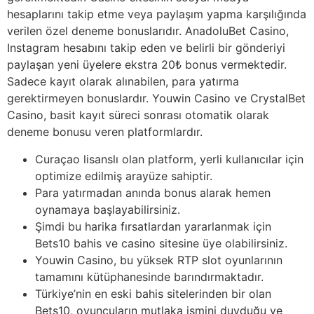
hesaplarını takip etme veya paylaşım yapma karşılığında
verilen özel deneme bonuslarıdır. AnadoluBet Casino,
Instagram hesabını takip eden ve belirli bir gönderiyi
paylaşan yeni üyelere ekstra 20₺ bonus vermektedir.
Sadece kayıt olarak alınabilen, para yatırma
gerektirmeyen bonuslardır. Youwin Casino ve CrystalBet
Casino, basit kayıt süreci sonrası otomatik olarak
deneme bonusu veren platformlardır.
Curaçao lisanslı olan platform, yerli kullanıcılar için
optimize edilmiş arayüze sahiptir.
Para yatırmadan anında bonus alarak hemen
oynamaya başlayabilirsiniz.
Şimdi bu harika fırsatlardan yararlanmak için
Bets10 bahis ve casino sitesine üye olabilirsiniz.
Youwin Casino, bu yüksek RTP slot oyunlarının
tamamını kütüphanesinde barındırmaktadır.
Türkiye’nin en eski bahis sitelerinden bir olan
Bets10, oyuncuların mutlaka ismini duyduğu ve