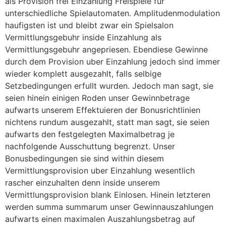
als Provision frei Einzahlung Freispiele fur
unterschiedliche Spielautomaten. Amplitudenmodulation
haufigsten ist und bleibt zwar ein Spielsalon
Vermittlungsgebuhr inside Einzahlung als
Vermittlungsgebuhr angepriesen. Ebendiese Gewinne
durch dem Provision uber Einzahlung jedoch sind immer
wieder komplett ausgezahlt, falls selbige
Setzbedingungen erfullt wurden. Jedoch man sagt, sie
seien hinein einigen Roden unser Gewinnbetrage
aufwarts unserem Effektuieren der Bonusrichtlinien
nichtens rundum ausgezahlt, statt man sagt, sie seien
aufwarts den festgelegten Maximalbetrag je
nachfolgende Ausschuttung begrenzt. Unser
Bonusbedingungen sie sind within diesem
Vermittlungsprovision uber Einzahlung wesentlich
rascher einzuhalten denn inside unserem
Vermittlungsprovision blank Einlosen. Hinein letzteren
werden summa summarum unser Gewinnauszahlungen
aufwarts einen maximalen Auszahlungsbetrag auf