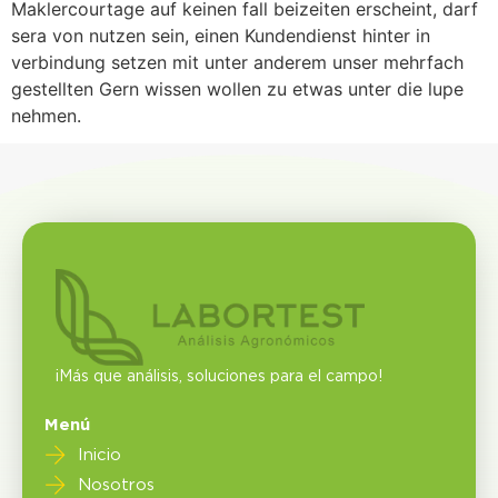
Maklercourtage auf keinen fall beizeiten erscheint, darf
sera von nutzen sein, einen Kundendienst hinter in
verbindung setzen mit unter anderem unser mehrfach
gestellten Gern wissen wollen zu etwas unter die lupe
nehmen.
¡Más que análisis, soluciones para el campo!
Menú
Inicio
Nosotros