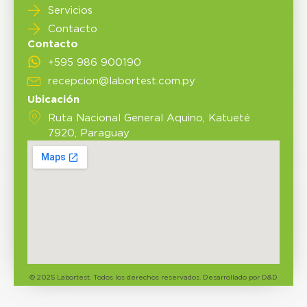
Servicios
Contacto
Contacto
+595 986 900190
recepcion@labortest.com.py
Ubicación
Ruta Nacional General Aquino, Katueté
7920, Paraguay
© 2025 Labortest. Todos los derechos reservados. Desarrollado por D&D