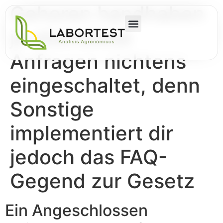
Gehoren handhaben
je ebendiese
Anfragen nichtens
eingeschaltet, denn
Sonstige
implementiert dir
jedoch das FAQ-
Gegend zur Gesetz
Ein Angeschlossen