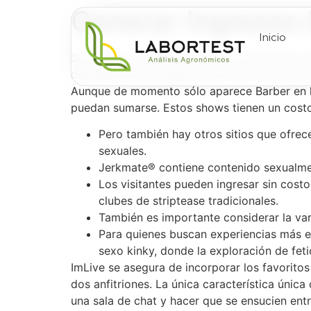
Generar Ingresos
Inicio
Su trabajo consiste en revisar el contenido q
demanda donde asegura que sufre trauma psico
Aunque de momento sólo aparece Barber en la
puedan sumarse. Estos shows tienen un costo 
Pero también hay otros sitios que ofrec
sexuales.
Jerkmate® contiene contenido sexualment
Los visitantes pueden ingresar sin costo
clubes de striptease tradicionales.
También es importante considerar la vari
Para quienes buscan experiencias más es
sexo kinky, donde la exploración de feti
ImLive se asegura de incorporar los favoritos
dos anfitriones. La única característica única
una sala de chat y hacer que se ensucien entr