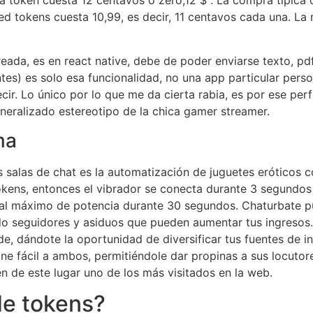
token cuesta 12 centavos o zero,12 $ . La compra típica c
tokens cuesta 10,99, es decir, 11 centavos cada una. La m
reada, es en react native, debe de poder enviarse texto, p
ntes) es solo esa funcionalidad, no una app particular pers
ir. Lo único por lo que me da cierta rabia, es por ese perfi
eneralizado estereotipo de la chica gamer streamer.
ma
salas de chat es la automatización de juguetes eróticos c
tokens, entonces el vibrador se conecta durante 3 segundos
 al máximo de potencia durante 30 segundos. Chaturbate p
ndo seguidores y asiduos que pueden aumentar tus ingresos
e, dándote la oportunidad de diversificar tus fuentes de i
ne fácil a ambos, permitiéndole dar propinas a sus locutor
n de este lugar uno de los más visitados en la web.
de tokens?