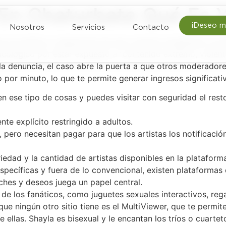
 En Chaturbate Qué Es
¡Deseo m
Nosotros
Servicios
Contacto
ue se publica y asegurarse de que cumple la legalidad. El p
lógico por estar expuesto a “contenido extremo, violento,
 denuncia, el caso abre la puerta a que otros moderadore
por minuto, lo que te permite generar ingresos significati
en ese tipo de cosas y puedes visitar con seguridad el res
e explícito restringido a adultos.
, pero necesitan pagar para que los artistas los notificac
edad y la cantidad de artistas disponibles en la plataform
pecíficas y fuera de lo convencional, existen plataformas 
ches y deseos juega un papel central.
 de los fanáticos, como juguetes sexuales interactivos, re
 que ningún otro sitio tiene es el MultiViewer, que te permit
e ellas. Shayla es bisexual y le encantan los tríos o cuart