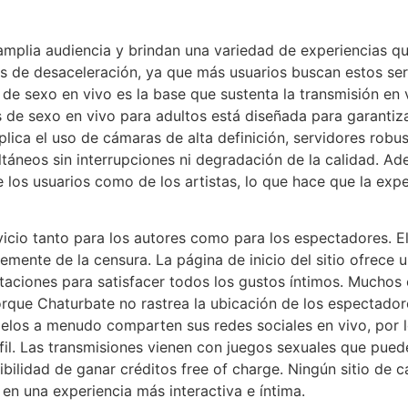
mplia audiencia y brindan una variedad de experiencias qu
os de desaceleración, ya que más usuarios buscan estos se
de sexo en vivo es la base que sustenta la transmisión en 
s de sexo en vivo para adultos está diseñada para garantiz
plica el uso de cámaras de alta definición, servidores ro
áneos sin interrupciones ni degradación de la calidad. Ad
e los usuarios como de los artistas, lo que hace que la exp
vicio tanto para los autores como para los espectadores. E
temente de la censura. La página de inicio del sitio ofre
entaciones para satisfacer todos los gustos íntimos. Much
porque Chaturbate no rastrea la ubicación de los espectado
odelos a menudo comparten sus redes sociales en vivo, por
rfil. Las transmisiones vienen con juegos sexuales que pue
sibilidad de ganar créditos free of charge. Ningún sitio de
e en una experiencia más interactiva e íntima.