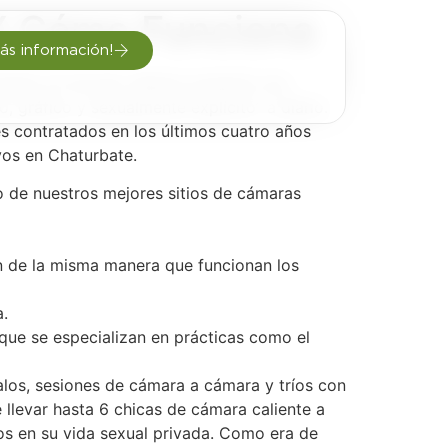
 Y Cómo Funciona
ás información!
asado 22 de julio, Barber presentó una
 gráfico y sexualmente explícito” a diario.
s contratados en los últimos cuatro años
vos en Chaturbate.
to de nuestros mejores sitios de cámaras
ión de la misma manera que funcionan los
a.
que se especializan en prácticas como el
galos, sesiones de cámara a cámara y tríos con
e llevar hasta 6 chicas de cámara caliente a
etos en su vida sexual privada. Como era de