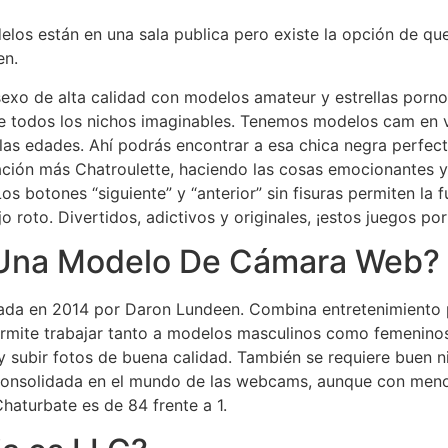
elos están en una sala publica pero existe la opción de qu
en.
xo de alta calidad con modelos amateur y estrellas porno. 
e todos los nichos imaginables. Tenemos modelos cam en vi
las edades. Ahí podrás encontrar a esa chica negra perfect
gación más Chatroulette, haciendo las cosas emocionantes 
 Los botones “siguiente” y “anterior” sin fisuras permiten la
lujo roto. Divertidos, adictivos y originales, ¡estos juegos p
 Una Modelo De Cámara Web?
da en 2014 por Daron Lundeen. Combina entretenimiento 
rmite trabajar tanto a modelos masculinos como femeninos, 
y subir fotos de buena calidad. También se requiere buen n
onsolidada en el mundo de las webcams, aunque con menos
aturbate es de 84 frente a 1.