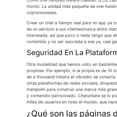
Como one hundred tokens cuestan 12,13, cada 
monto. La unidad más pequeña de one hundred 
criptomonedas.
Crear un chat a tiempo real para mi app ya c
de un servicio a sus clientes(nunca entre clie
interesada, así que poco o nada tengo que dec
contenido y no ser asociada a ese ya, casi g
Seguridad En La Platafor
Otra modalidad que hemos visto en bastantes 
propinas. Por ejemplo, si la propia es de 10 
de a thousand tokens el vibrador se conecta
otras plataformas de redes sociales, atraye
trampolín para construir una marca más grand
y contenido patrocinado. Chaturbate se lo po
miles de usuarios en todo el mundo, que hace
¿Qué son las páginas 