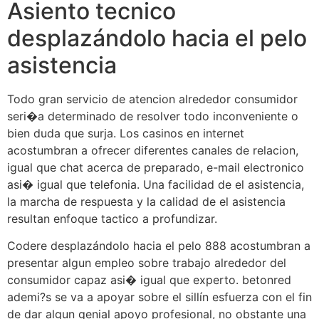
Asiento tecnico
desplazándolo hacia el pelo
asistencia
Todo gran servicio de atencion alrededor consumidor
seri�a determinado de resolver todo inconveniente o
bien duda que surja. Los casinos en internet
acostumbran a ofrecer diferentes canales de relacion,
igual que chat acerca de preparado, e-mail electronico
asi� igual que telefonia. Una facilidad de el asistencia,
la marcha de respuesta y la calidad de el asistencia
resultan enfoque tactico a profundizar.
Codere desplazándolo hacia el pelo 888 acostumbran a
presentar algun empleo sobre trabajo alrededor del
consumidor capaz asi� igual que experto. betonred
ademi?s se va a apoyar sobre el sillí­n esfuerza con el fin
de dar algun genial apoyo profesional, no obstante una