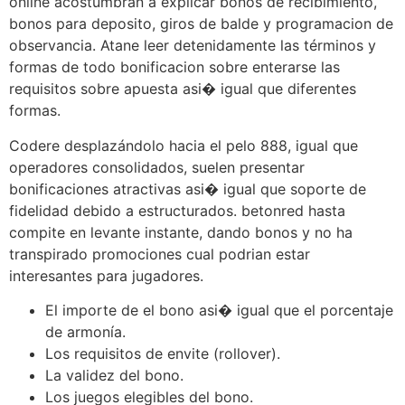
online acostumbran a explicar bonos de recibimiento,
bonos para deposito, giros de balde y programacion de
observancia. Atane leer detenidamente las términos y
formas de todo bonificacion sobre enterarse las
requisitos sobre apuesta asi� igual que diferentes
formas.
Codere desplazándolo hacia el pelo 888, igual que
operadores consolidados, suelen presentar
bonificaciones atractivas asi� igual que soporte de
fidelidad debido a estructurados. betonred hasta
compite en levante instante, dando bonos y no ha
transpirado promociones cual podrian estar
interesantes para jugadores.
El importe de el bono asi� igual que el porcentaje
de armonía.
Los requisitos de envite (rollover).
La validez del bono.
Los juegos elegibles del bono.