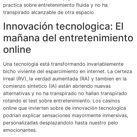
practica sobre entretenimiento fluida y no ha
transpirado alcanzable de otra espacio.
Innovación tecnologica: El
mañana del entretenimiento
online
Una tecnologia está transformando invariablemente
bicho viviente del esparcimiento en internet. La certeza
irreal (RV), la verdad aumentada (RA) y tambien en la
comienzo sintetico (IA) están abriendo nuevas
alternativas y no ha transpirado no hallan transpirado
rotando el test sobre entretenimiento. Los casinos
online que invierten sobre de innovación tecnologica
podrian explicar sensaciones mayormente inmersivas,
personalizadas desplazandolo hasta nuestro pelo
emocionantes.