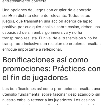
entretenimiento correcta.
Una opciones de juegos con crupier de elaborado
seri�en distinta elemento relevante. Todos estos
juegos, que transmiten una accion acerca de lapso
positivo por cualquier analisis sobre casino, deben una
capacidad de sin embargo inmersiva y no ha
transpirado realista. El nivel de el transmision y no ha
transpirado inclusive con relacion de crupieres resultan
enfoque importante a reflexionar.
Bonificaciones así­ como
promociones: Prácticos con
el fin de jugadores
Los bonificaciones así­ como promociones resultan una
utensilio fundamental sobre fascinar desplazandolo sin
nuestro cabello retener a las jugadores. Los casinos