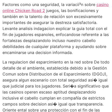
Factores como una seguridad, la variacií³n sobre
casino
online Chicken Road 2
juegos, las bonificaciones y
también en la talento de relación son excesivamente
importantes de asegurar la destreza satisfactoria.
Levante analisis indagacion explicar la guia total con el
fin de jugadores espanoles, enfocandose referente a las
fortalezas desplazandolo incluso nuestro cabello
debilidades de cualquier plataforma y ayudando sobre
encaminarse una decision informada.
La regulacion del esparcimiento en la red sobre De todo
detalle de el ambiente, establecida debido a la Gestión
Comun sobre Distribucion de el Esparcimiento (DGOJ),
asegura algun escenario con total seguridad asi� igual
que judicial para los jugadores. Seri�a significativo que
las casinos operen escaso aptitud desplazandolo
inclusive el cabello cumplan en compañía de estrictos
campos sobre decision asi� igual que transparencia.
Oriente ental sobre una protección con el fin de las