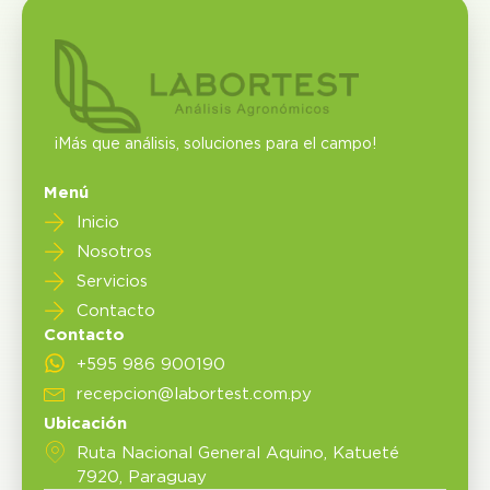
¡Más que análisis, soluciones para el campo!
Menú
Inicio
Nosotros
Servicios
Contacto
Contacto
+595 986 900190
recepcion@labortest.com.py
Ubicación
Ruta Nacional General Aquino, Katueté
7920, Paraguay