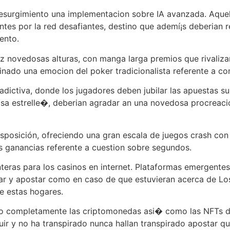
n resurgimiento una implementacion sobre IA avanzada. Aqu
es por la red desafiantes, destino que ademí¡s deberian 
ento.
az novedosas alturas, con manga larga premios que rivaliz
inado una emocion del poker tradicionalista referente a co
te adictiva, donde los jugadores deben jubilar las apuestas 
grasa estrelle�, deberian agradar an una novedosa procrea
disposición, ofreciendo una gran escala de juegos crash con
s ganancias referente a cuestion sobre segundos.
teras para los casinos en internet. Plataformas emergente
lizar y apostar como en caso de que estuvieran acerca de 
e estas hogares.
ido completamente las criptomonedas asi� como las NFTs d
uir y no ha transpirado nunca hallan transpirado apostar qu