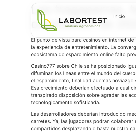
Las tragaperras, 
Inicio
conmocion de 20
El punto de vista para casinos en internet de
la experiencia de entretenimiento. La converg
ecosistema de esparcimiento online falto pre
Casino777 sobre Chile se ha posicionado igua
difuminan los lineas entre el mundo del cuerp
el esparcimiento, finalidad ademas noviazgo 
Esa crecimiento deberían efectuado a cual cie
transpirado disposición sobre agradar las ac
tecnologicamente sofisticada.
Las desarrolladores deberían introducido me
carretes. Ya, las jugadores podran colaborar 
compartidos desplazandolo hasta nuestro cabe