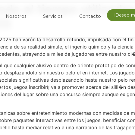
todo el tiempo utilizada
¡Deseo m
Nosotros
Servicios
Contacto
25
 2025 han varón la desarrollo rotundo, impulsada con el fi
encia de su realidad simule, el ingenio quimico y la cienc
cedentes, atrayendo a miles de jugadores entre nuestro ci�
l que cualquier alusivo dentro de oriente prototipo de co
o desplazandolo sin nuestro pelo el en internet. Los jugado
sociales significativas desplazandolo hasta nuestro pelo r
rtos juegos inscribirí¡ va a promover acerca del silli�n de
ciones del lugar sobre una concurso siempre aunque exigen
canicas sobre entretenimiento modernas con medidas de m
sobre paquetes interactivas entre los juegos, beneficiar co
llo hasta mediar relativo a una narracion de las tragaperr