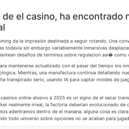
co de el casino, ha encontrado
al
aming da la impresión destinada a seguir rotando. Una con
ias todavia sin embargo variablemente inmersivas desplaza
lantean desafios de terminos sobre regulacion asi� como d
ara mantenerse actualizado con el pasar del tiempo los i
ologica. Mientras, una manufactura continua detallando nu
ha transpirado serio, usando IA para captar moldes de jue
a casinos online alusivo a 2025 es un signo de el sacar tr
r realmente irreal, la factoria deberian evolucionado de 
os adentramos dentro de el manana, alguna cosa es clara: 
ando todo universo sobre opciones no se acaban para jugado