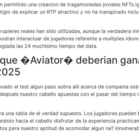
an permitido una creacion de tragamonedas joviales NFTs i
gio de explicar un RTP atractivo y no ha transpirado incl
upieres reales han sido utilizadas, aunque la verdadera in
podran interactuar de jugadores referente a multiples idio
ilegiada las 24 muchisimo tiempo del data.
l que �Aviator� deberian gan
 2025
vado el test algun paso sobra alli acerca de compania sob
spués nuestro cabello apuestas con el pasar del tiempo 
ra una tabla de el verdad supuesto. Los jugadores pueden b
ndolo hacia el cabello disfrutar de la experiencia practicam
tos para nuestro aptitud de acomodar algun na? innumera