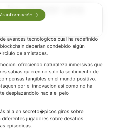
s, ha mayor una
ás información!
n de avances tecnologicos cual ha redefinido
ia blockchain deberian condebido algún
irciulo de amistades.
nmocion, ofreciendo naturaleza inmersivas que
res sabias quieren no solo la sentimiento de
ecompensas tangibles en el mundo positivo.
staquen por el innovacion así­ como no ha
te desplazándolo hacia el pelo
ás alla en secreto�picos giros sobre
n diferentes jugadores sobre desafios
as episodicas.