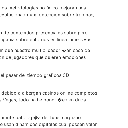
ellos metodologias no único mejoran una
revolucionado una deteccion sobre trampas,
an de contenidos presenciales sobre pero
mpania sobre entornos en lí­nea inmersivos.
suin que nuestro multiplicador �en caso de
cion de jugadores que quieren emociones
 el pasar del tiempo graficos 3D
s debido a albergan casinos online completos
Los Vegas, todo nadie pondri�en en duda
urante patologi�a del tunel carpiano
e usan dinamicos digitales cual poseen valor