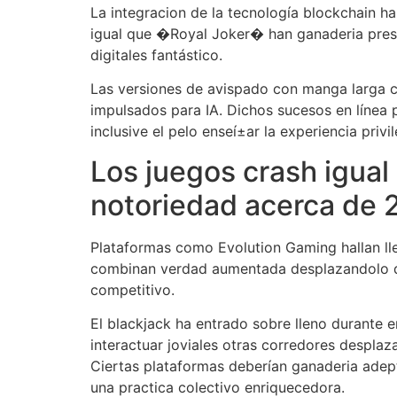
La integracion de la tecnología blockchain h
igual que �Royal Joker� han ganaderia presti
digitales fantástico.
Las versiones de avispado con manga larga cr
impulsados para IA. Dichos sucesos en lí­nea 
inclusive el pelo enseí±ar la experiencia priv
Los juegos crash igua
notoriedad acerca de
Plataformas como Evolution Gaming hallan lle
combinan verdad aumentada desplazandolo de
competitivo.
El blackjack ha entrado sobre lleno durante e
interactuar joviales otras corredores desplaza
Ciertas plataformas deberían ganaderia adep
una practica colectivo enriquecedora.