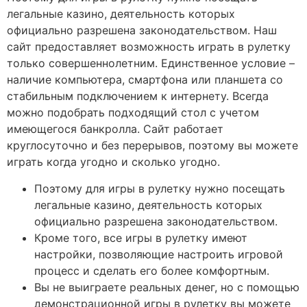
легальные казино, деятельность которых
официально разрешена законодательством. Наш
сайт предоставляет возможность играть в рулетку
только совершеннолетним. Единственное условие –
наличие компьютера, смартфона или планшета со
стабильным подключением к интернету. Всегда
можно подобрать подходящий стол с учетом
имеющегося банкролла. Сайт работает
круглосуточно и без перерывов, поэтому вы можете
играть когда угодно и сколько угодно.
Поэтому для игры в рулетку нужно посещать
легальные казино, деятельность которых
официально разрешена законодательством.
Кроме того, все игры в рулетку имеют
настройки, позволяющие настроить игровой
процесс и сделать его более комфортным.
Вы не выиграете реальных денег, но с помощью
демонстрационной игры в рулетку вы можете