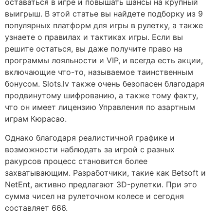
оставаться в игре и повышать шансы на крупный
выигрыш. В этой статье вы найдете подборку из 9
популярных платформ для игры в рулетку, а также
узнаете о правилах и тактиках игры. Если вы
решите остаться, вы даже получите право на
программы лояльности и VIP, и всегда есть акции,
включающие что-то, называемое таинственным
бонусом. Slots.lv также очень безопасен благодаря
продвинутому шифрованию, а также тому факту,
что он имеет лицензию Управления по азартным
играм Кюрасао.
Однако благодаря реалистичной графике и
возможности наблюдать за игрой с разных
ракурсов процесс становится более
захватывающим. Разработчики, такие как Betsoft и
NetEnt, активно предлагают 3D-рулетки. При это
сумма чисел на рулеточном колесе и сегодня
составляет 666.