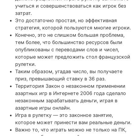
учиться и совершенствоваться как игрок без
затрат.
Это достаточно простая, но эффективная
стратегия, которой пользуются многие игроки.
Конечно, это не слишком большая проблема,
тем более, что большинство ресурсов были
опубликованы с переводами слов и чисел,
которые может предложить стол французской
рулетки.
Таким образом, угадав число, вы получаете
приз, превышающий ставку в 36 раз.
Территория Закон о незаконном применении
азартных игр в Интернете 2006 года сделало
незаконным зарабатывать деньги, играя в
азартные игры онлайн.
Игра в рулетку — это законное занятие,
которое может принести вам реальные деньги.
Важно то, что играть можно не только на ПК,