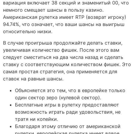
вариация включает 38 секций и знаменитый 00, что
немного смещает шансы в пользу казино.
Американская рулетка имеет RTP (возврат игроку)
94.74%, что означает, что ваши шансы на выигрыш
относительно низки.
В случае проигрыша продолжайте делать ставки,
увеличивая количество фишек. После этого вам
следует сместиться на два числа назад и сделать
ставку с соответствующим количеством фишек. Это
самая простая стратегия, она применяется для
ставок на равные шансы.
Объясняется это тем, что в европейке только
один сектор зеро (нулевой сектор).
Бесплатные игры в рулетку предоставляют
возможность играть ради удовольствия, не
тратя ни копейки.
Благодаря этому отличию от американской
рулетки, европейская рулетка имеет вдвое