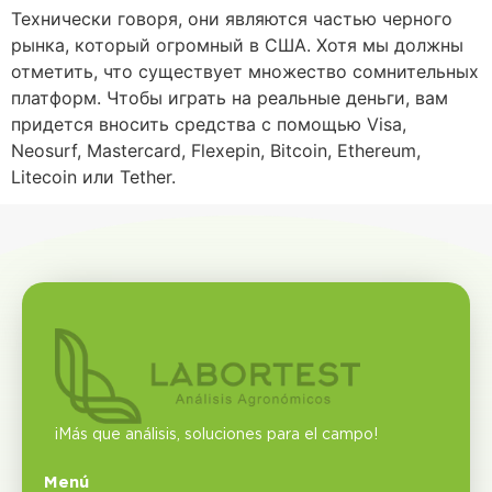
Технически говоря, они являются частью черного
рынка, который огромный в США. Хотя мы должны
отметить, что существует множество сомнительных
платформ. Чтобы играть на реальные деньги, вам
придется вносить средства с помощью Visa,
Neosurf, Mastercard, Flexepin, Bitcoin, Ethereum,
Litecoin или Tether.
¡Más que análisis, soluciones para el campo!
Menú