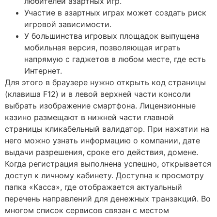
любителей азартных игр.
Участие в азартных играх может создать риск
игровой зависимости.
У большинства игровых площадок выпущена
мобильная версия, позволяющая играть
напрямую с гаджетов в любом месте, где есть
Интернет.
Для этого в браузере нужно открыть код страницы
(клавиша F12) и в левой верхней части консоли
выбрать изображение смартфона. Лицензионные
казино размещают в нижней части главной
страницы кликабельный валидатор. При нажатии на
него можно узнать информацию о компании, дате
выдачи разрешения, сроке его действия, домене.
Когда регистрация выполнена успешно, открывается
доступ к личному кабинету. Доступна к просмотру
папка «Касса», где отображается актуальный
перечень направлений для денежных транзакций. Во
многом список сервисов связан с местом