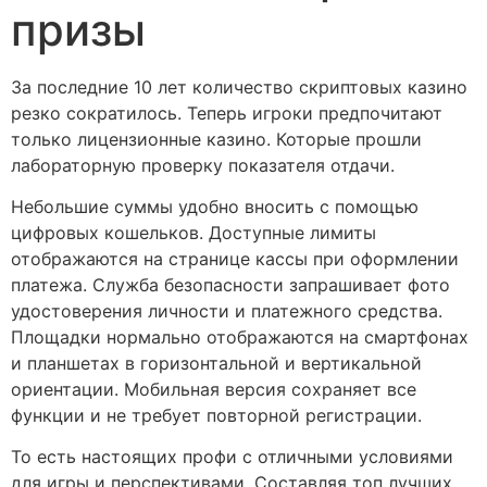
призы
За последние 10 лет количество скриптовых казино
резко сократилось. Теперь игроки предпочитают
только лицензионные казино. Которые прошли
лабораторную проверку показателя отдачи.
Небольшие суммы удобно вносить с помощью
цифровых кошельков. Доступные лимиты
отображаются на странице кассы при оформлении
платежа. Служба безопасности запрашивает фото
удостоверения личности и платежного средства.
Площадки нормально отображаются на смартфонах
и планшетах в горизонтальной и вертикальной
ориентации. Мобильная версия сохраняет все
функции и не требует повторной регистрации.
То есть настоящих профи с отличными условиями
для игры и перспективами. Составляя топ лучших