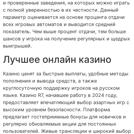
и проверенные заведения, на которых можно играть
с полной уверенностью в их честности. Данный
параметр оценивается на основе процента отдачи
всех игровых автоматов и выводится средний
показатель. Чем выше процент отдачи, тем больше
шансов у игрока на получение регулярных и щедрых
выигрышей.
Лучшее онлайн казино
Казино ценят за быстрые выплаты, удобные методы
пополнения и вывода средств, а также
круглосуточную поддержку игроков на русском
языке. Казино R7, начавшее работу в 2024 году,
предоставляет впечатляющий выбор азартных игр с
высоким уровнем безопасности. Платформа
предлагает гостеприимные бонусы для новичков и
регулярно обновляемые акции для постоянных
пользователей. Живые трансляции и широкий выбор