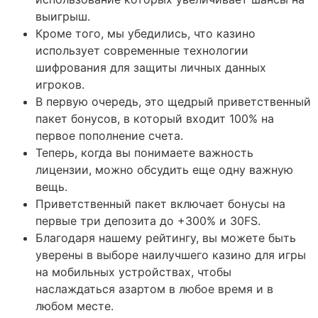
выигрыш.
Кроме того, мы убедились, что казино
использует современные технологии
шифрования для защиты личных данных
игроков.
В первую очередь, это щедрый приветственный
пакет бонусов, в который входит 100% на
первое пополнение счета.
Теперь, когда вы понимаете важность
лицензии, можно обсудить еще одну важную
вещь.
Приветственный пакет включает бонусы на
первые три депозита до +300% и 30FS.
Благодаря нашему рейтингу, вы можете быть
уверены в выборе наилучшего казино для игры
на мобильных устройствах, чтобы
наслаждаться азартом в любое время и в
любом месте.