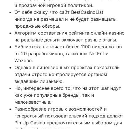
и прозрачной игровой политикой.
От себя скажу, что сайт BestCasinoList
никогда не размещал и не будет размещать
продажные обзоры.
Алгоритм составления рейтинга онлайн-казино
на реальные деньги включает разные этапы.
Библиотека включает более 1100 видеослотов
от 20 разработчиков, таких как NetEnt и
Wazdan.
Однако в лицензионных проектах показатель
отдачи строго контролируется органом
выдавшим лицензию.
Но, интереснее всего то, что на этот шаг идут
как уже популярные бренды, так и
малоизвестные.
Разнообразие игровых возможностей и
генеральный пользовательский подход делают
Pin Up Casino предпочтительным выбором для