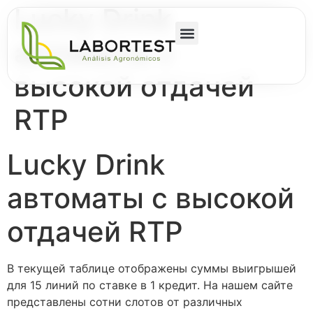
Lucky Drink
автоматы с
высокой отдачей
RTP
Lucky Drink
автоматы с высокой
отдачей RTP
В текущей таблице отображены суммы выигрышей
для 15 линий по ставке в 1 кредит. На нашем сайте
представлены сотни слотов от различных