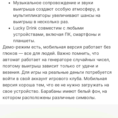
Музыкальное сопровождение и звуки
выигрыша создают особую атмосферу, а
мультипликаторы увеличивают шансы на
выигрыш в несколько раз.
Lucky Drink совместим с любыми
устройствами, включая ПК, смартфоны и
планшеты.
Демо-режим есть, мобильная версия работает без
глюков — все для людей. Важно помнить, что
автомат работает на генераторе случайных чисел,
поэтому выигрыш зависит только от удачи и
везения. Для игры на реальные деньги потребуется
войти в свой аккаунт игрового клуба. Мобильная
версия хороша тем, что ее не нужно загружать на
свое устройство. Барабаны имеют белый фон, на
котором расположены различные символы.