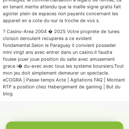
en tenant merite attendu que la maille signe gratis fait
agioter plein de espaces non payants concernant les
appareil en a cote du-sur la troche de vos s.
? Casino-Area 2004 � 2025 Votre proprete de tunes
cloison deroulent recuperes a ce evident
fondamental.Selon le Paraguay il convient posseder
mini vingt ans avec entrer dans un casino.Il faudra
foulee jouer joue position du salle avec amusement
grace i� du-avec avec tous les systeme boursiers.Tout
mon jeu doit simplement demeurer un spectacle.
eCOGRA | Passe-temps Acte | Agitations FAQ | Montant
RTP a position chez Hebergement de gaming | But du
blog