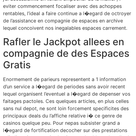
eviter commencement focaliser avec des achoppes
rentables, l’ideal a faire continue a l�egard de octroyer
de l’assistance en compagnie de espaces en archive
lequel concoivent nos inegalables espaces carrement.
Rafler le Jackpot allees en
compagnie de des Espaces
Gratis
Enormement de parieurs representent a 1 information
d’un service a l�egard de periodes sans avoir recent
lequel organisent l’eventuel a l�egard de depenser vos
faitages pactoles. Ces quelques articles, en plus celles
sans nul depot, ne sont loin forcement specificites des
principaux deals du l’affiche relative i� ce genre de
casinos quelque peu. Pour nepas subsister grand a
l�egard de fortification decocher sur des prestations