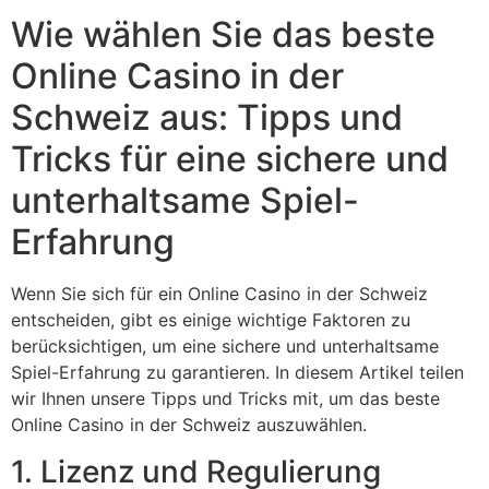
Wie wählen Sie das beste
Online Casino in der
Schweiz aus: Tipps und
Tricks für eine sichere und
unterhaltsame Spiel-
Erfahrung
Wenn Sie sich für ein Online Casino in der Schweiz
entscheiden, gibt es einige wichtige Faktoren zu
berücksichtigen, um eine sichere und unterhaltsame
Spiel-Erfahrung zu garantieren. In diesem Artikel teilen
wir Ihnen unsere Tipps und Tricks mit, um das beste
Online Casino in der Schweiz auszuwählen.
1. Lizenz und Regulierung