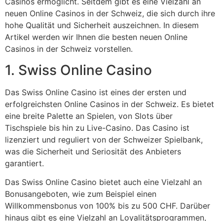
Casinos ermöglicht. Seitdem gibt es eine Vielzahl an
neuen Online Casinos in der Schweiz, die sich durch ihre
hohe Qualität und Sicherheit auszeichnen. In diesem
Artikel werden wir Ihnen die besten neuen Online
Casinos in der Schweiz vorstellen.
1. Swiss Online Casino
Das Swiss Online Casino ist eines der ersten und
erfolgreichsten Online Casinos in der Schweiz. Es bietet
eine breite Palette an Spielen, von Slots über
Tischspiele bis hin zu Live-Casino. Das Casino ist
lizenziert und reguliert von der Schweizer Spielbank,
was die Sicherheit und Seriosität des Anbieters
garantiert.
Das Swiss Online Casino bietet auch eine Vielzahl an
Bonusangeboten, wie zum Beispiel einen
Willkommensbonus von 100% bis zu 500 CHF. Darüber
hinaus gibt es eine Vielzahl an Loyalitätsprogrammen,