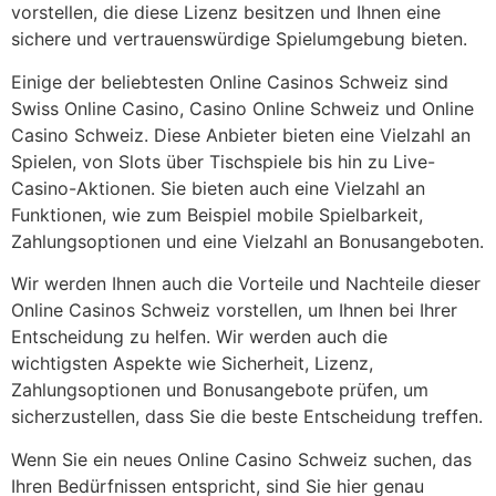
vorstellen, die diese Lizenz besitzen und Ihnen eine
sichere und vertrauenswürdige Spielumgebung bieten.
Einige der beliebtesten Online Casinos Schweiz sind
Swiss Online Casino, Casino Online Schweiz und Online
Casino Schweiz. Diese Anbieter bieten eine Vielzahl an
Spielen, von Slots über Tischspiele bis hin zu Live-
Casino-Aktionen. Sie bieten auch eine Vielzahl an
Funktionen, wie zum Beispiel mobile Spielbarkeit,
Zahlungsoptionen und eine Vielzahl an Bonusangeboten.
Wir werden Ihnen auch die Vorteile und Nachteile dieser
Online Casinos Schweiz vorstellen, um Ihnen bei Ihrer
Entscheidung zu helfen. Wir werden auch die
wichtigsten Aspekte wie Sicherheit, Lizenz,
Zahlungsoptionen und Bonusangebote prüfen, um
sicherzustellen, dass Sie die beste Entscheidung treffen.
Wenn Sie ein neues Online Casino Schweiz suchen, das
Ihren Bedürfnissen entspricht, sind Sie hier genau