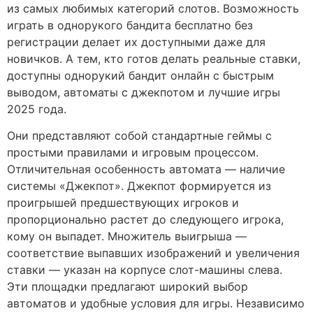
из самых любимых категорий слотов. Возможность
играть в однорукого бандита бесплатно без
регистрации делает их доступными даже для
новичков. А тем, кто готов делать реальные ставки,
доступны однорукий бандит онлайн с быстрым
выводом, автоматы с джекпотом и лучшие игры
2025 года.
Они представляют собой стандартные геймы с
простыми правилами и игровым процессом.
Отличительная особенность автомата — наличие
системы «Джекпот». Джекпот формируется из
проигрышей предшествующих игроков и
пропорционально растет до следующего игрока,
кому он выпадет. Множитель выигрыша —
соответствие выпавших изображений и увеличения
ставки — указан на корпусе слот-машины слева.
Эти площадки предлагают широкий выбор
автоматов и удобные условия для игры. Независимо