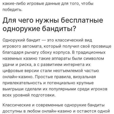
какие-либо игровые данные для того, чтобы
победить.
Для чего нужны бесплатные
однорукие бандиты?
Однорукий бандит — это классический вид
игрового автомата, который получил своё прозвище
благодаря рычагу сбоку корпуса. В традиционных
наземных казино такие аппараты были символом
удачи и риска, а с развитием интернета их
цифровые версии стали неотъемлемой частью
онлайн-казино. Простые правила, визуальная
привлекательность и потенциально крупные
выигрыши сделали их популярными среди игроков
всех уровней подготовки.
Классические и современные однорукие бандиты
доступны в любом онлайн-казино и остаются одной