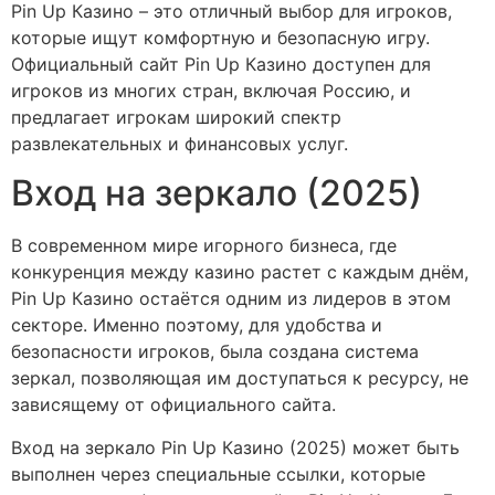
Pin Up Казино – это отличный выбор для игроков,
которые ищут комфортную и безопасную игру.
Официальный сайт Pin Up Казино доступен для
игроков из многих стран, включая Россию, и
предлагает игрокам широкий спектр
развлекательных и финансовых услуг.
Вход на зеркало (2025)
В современном мире игорного бизнеса, где
конкуренция между казино растет с каждым днём,
Pin Up Казино остаётся одним из лидеров в этом
секторе. Именно поэтому, для удобства и
безопасности игроков, была создана система
зеркал, позволяющая им доступаться к ресурсу, не
зависящему от официального сайта.
Вход на зеркало Pin Up Казино (2025) может быть
выполнен через специальные ссылки, которые