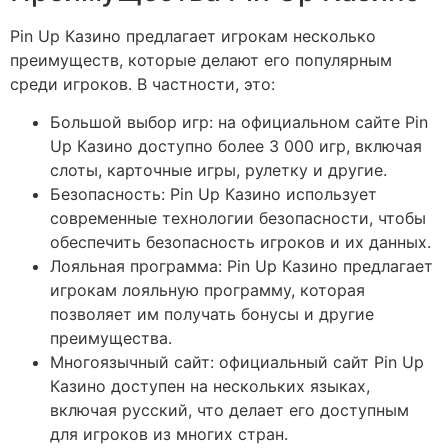
Pin Up Казино предлагает игрокам несколько
преимуществ, которые делают его популярным
среди игроков. В частности, это:
Большой выбор игр: на официальном сайте Pin
Up Казино доступно более 3 000 игр, включая
слоты, карточные игры, рулетку и другие.
Безопасность: Pin Up Казино использует
современные технологии безопасности, чтобы
обеспечить безопасность игроков и их данных.
Лояльная программа: Pin Up Казино предлагает
игрокам лояльную программу, которая
позволяет им получать бонусы и другие
преимущества.
Многоязычный сайт: официальный сайт Pin Up
Казино доступен на нескольких языках,
включая русский, что делает его доступным
для игроков из многих стран.