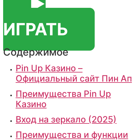
▶️
ИГРАТЬ
Содержимое
Pin Up Казино –
Официальный сайт Пин Ап
Преимущества Pin Up
Казино
Вход на зеркало (2025)
Преимущества и функции