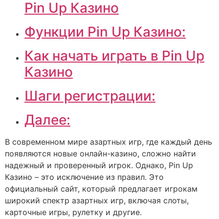
Pin Up Казино
Функции Pin Up Казино:
Как начать играть в Pin Up
Казино
Шаги регистрации:
Далее:
В современном мире азартных игр, где каждый день
появляются новые онлайн-казино, сложно найти
надежный и проверенный игрок. Однако, Pin Up
Казино – это исключение из правил. Это
официальный сайт, который предлагает игрокам
широкий спектр азартных игр, включая слоты,
карточные игры, рулетку и другие.