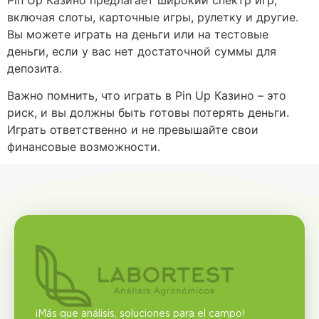
включая слоты, карточные игры, рулетку и другие.
Вы можете играть на деньги или на тестовые
деньги, если у вас нет достаточной суммы для
депозита.
Важно помнить, что играть в Pin Up Казино – это
риск, и вы должны быть готовы потерять деньги.
Играть ответственно и не превышайте свои
финансовые возможности.
¡Más que análisis, soluciones para el campo!