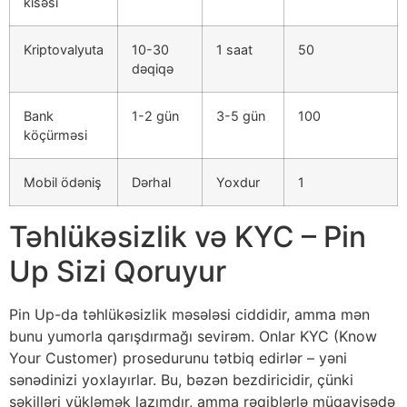
kisəsi
Kriptovalyuta
10-30
1 saat
50
dəqiqə
Bank
1-2 gün
3-5 gün
100
köçürməsi
Mobil ödəniş
Dərhal
Yoxdur
1
Təhlükəsizlik və KYC – Pin
Up Sizi Qoruyur
Pin Up-da təhlükəsizlik məsələsi ciddidir, amma mən
bunu yumorla qarışdırmağı sevirəm. Onlar KYC (Know
Your Customer) prosedurunu tətbiq edirlər – yəni
sənədinizi yoxlayırlar. Bu, bəzən bezdiricidir, çünki
şəkilləri yükləmək lazımdır, amma rəqiblərlə müqayisədə