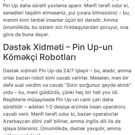
Pin Up daha sürətli yoxlama aparır. Mənfi tərəfi odur ki,
sənədləri təqdim etməsəniz, pul çıxara bilməzsiniz – bu,
mənim kimi tənbəl insanlar üçün bir dərsdir. Amma
ümumilikdə, bu sistem sizi fırıldaqçılardan qoruyur, ona
görə də buna dəyər.
Dəstək Xidməti – Pin Up-un
Köməkçi Robotları
Dəstək xidməti Pin Up-da 24/7 işləyir – bu, əladır, amma
onlar bəzən robot kimi cavab verirlər. Məsələn, mən bir
dəfə sual verdim və cavab “Sizin sorğunuz qeydə alındı”
oldu – bu, məni güldürdü, çünki heç bir həll yox idi.
Rəqiblərlə müqayisədə Pin Up-un canlı çatı daha
sürətlidir – adətən 1-2 dəqiqə ərzində insan operatoru
cavab verir. Mənfi tərəfi odur ki, bəzən operatorlar
Azərbaycan dilini zəif bilirlər, amma ingilis dili ilə də
işləyə bilərsiniz. Ümumilikdə, dəstək yaxşıdır, amma