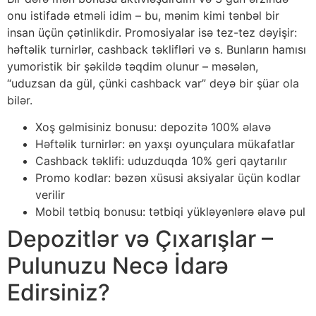
onu istifadə etməli idim – bu, mənim kimi tənbəl bir
insan üçün çətinlikdir. Promosiyalar isə tez-tez dəyişir:
həftəlik turnirlər, cashback təklifləri və s. Bunların hamısı
yumoristik bir şəkildə təqdim olunur – məsələn,
“uduzsan da gül, çünki cashback var” deyə bir şüar ola
bilər.
Xoş gəlmisiniz bonusu: depozitə 100% əlavə
Həftəlik turnirlər: ən yaxşı oyunçulara mükafatlar
Cashback təklifi: uduzduqda 10% geri qaytarılır
Promo kodlar: bəzən xüsusi aksiyalar üçün kodlar
verilir
Mobil tətbiq bonusu: tətbiqi yükləyənlərə əlavə pul
Depozitlər və Çıxarışlar –
Pulunuzu Necə İdarə
Edirsiniz?