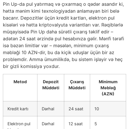
Pin Up-da pul yatırmaq və çıxarmaq o qədər asandır ki,
hətta mənim kimi texnologiyadan anlamayan biri belə
bacarır. Depozitlər üçün kredit kartları, elektron pul
kisələri və hətta kriptovalyuta variantları var. Rəqiblərlə
müqayisədə Pin Up daha sürətli çıxarış təklif edir –
adətən 24 saat ərzində pul hesabınıza gəlir. Mənfi tərəfi
isə bəzən limitlər var – məsələn, minimum çıxarış
məbləği 10 AZN-dir, bu da kiçik uduşlar üçün bir az
problemdir. Amma ümumilikdə, bu sistem işləyir və heç
bir gizli komissiya yoxdur.
Metod
Depozit
Çıxarış
Minimum
Müddəti
Müddəti
Məbləğ
(AZN)
Kredit kartı
Dərhal
24 saat
10
Elektron pul
Dərhal
12 saat
5