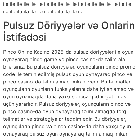
ilə ilə ilə ilə ilə ilə ilə ilə ilə ilə ilə ilə ilə ilə ilə ilə ilə ilə ilə
ilə ilə ilə ilə ilə ilə ilə ilə ilə ilə ilə ilə
Pulsuz Döriyyələr və Onlarin
İstifadəsi
Pinco Online Kazino 2025-da pulsuz döriyyələr ilə oyun
oynayaraq pinco game və pinco casino-da təlim ala
bilərsiniz. Bu pulsuz döriyyələr, oyunçuların pinco promo
code ilə təmin edilmiş pulsuz oyun oynayaraq pinco və
pinco casino-da təlim almaq imkanı verir. Bu təlimatlar,
oyunçuların oyunların funksiyalarını daha iyi anlamaq və
oyun oynamaqda daha yaxşı sonuca qədər gətirmək
üçün yararlıdır. Pulsuz döriyyələr, oyunçuların pinco və
pinco casino-da oyun oynayaraq təlim almaqda fərqli
təlimatlar və strategiyalar təqdim edir. Bu döriyyələr,
oyunçuların pinco və pinco casino-da daha yaxşı oyun
oynayaraq pulsuz oyun oynayaraq təlim almaq imkanı