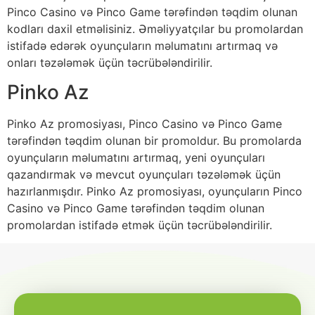
Pinco Casino və Pinco Game tərəfindən təqdim olunan
kodları daxil etməlisiniz. Əməliyyatçılar bu promolardan
istifadə edərək oyunçuların məlumatını artırmaq və
onları təzələmək üçün təcrübələndirilir.
Pinko Az
Pinko Az promosiyası, Pinco Casino və Pinco Game
tərəfindən təqdim olunan bir promoldur. Bu promolarda
oyunçuların məlumatını artırmaq, yeni oyunçuları
qazandırmak və mevcut oyunçuları təzələmək üçün
hazırlanmışdır. Pinko Az promosiyası, oyunçuların Pinco
Casino və Pinco Game tərəfindən təqdim olunan
promolardan istifadə etmək üçün təcrübələndirilir.