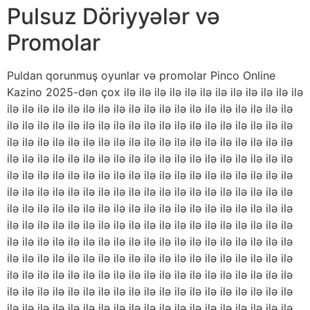
Pulsuz Döriyyələr və
Promolar
Puldan qorunmuş oyunlar və promolar Pinco Online
Kazino 2025-dən çox ilə ilə ilə ilə ilə ilə ilə ilə ilə ilə ilə ilə
ilə ilə ilə ilə ilə ilə ilə ilə ilə ilə ilə ilə ilə ilə ilə ilə ilə ilə ilə
ilə ilə ilə ilə ilə ilə ilə ilə ilə ilə ilə ilə ilə ilə ilə ilə ilə ilə ilə
ilə ilə ilə ilə ilə ilə ilə ilə ilə ilə ilə ilə ilə ilə ilə ilə ilə ilə ilə
ilə ilə ilə ilə ilə ilə ilə ilə ilə ilə ilə ilə ilə ilə ilə ilə ilə ilə ilə
ilə ilə ilə ilə ilə ilə ilə ilə ilə ilə ilə ilə ilə ilə ilə ilə ilə ilə ilə
ilə ilə ilə ilə ilə ilə ilə ilə ilə ilə ilə ilə ilə ilə ilə ilə ilə ilə ilə
ilə ilə ilə ilə ilə ilə ilə ilə ilə ilə ilə ilə ilə ilə ilə ilə ilə ilə ilə
ilə ilə ilə ilə ilə ilə ilə ilə ilə ilə ilə ilə ilə ilə ilə ilə ilə ilə ilə
ilə ilə ilə ilə ilə ilə ilə ilə ilə ilə ilə ilə ilə ilə ilə ilə ilə ilə ilə
ilə ilə ilə ilə ilə ilə ilə ilə ilə ilə ilə ilə ilə ilə ilə ilə ilə ilə ilə
ilə ilə ilə ilə ilə ilə ilə ilə ilə ilə ilə ilə ilə ilə ilə ilə ilə ilə ilə
ilə ilə ilə ilə ilə ilə ilə ilə ilə ilə ilə ilə ilə ilə ilə ilə ilə ilə ilə
ilə ilə ilə ilə ilə ilə ilə ilə ilə ilə ilə ilə ilə ilə ilə ilə ilə ilə ilə