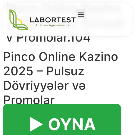
Pinco Online Kazino
2025 Pulsuz Dvriyylr
v Promolar.104
Pinco Online Kazino
2025 – Pulsuz
Dövriyyələr və
Promolar
▶️ OYNA