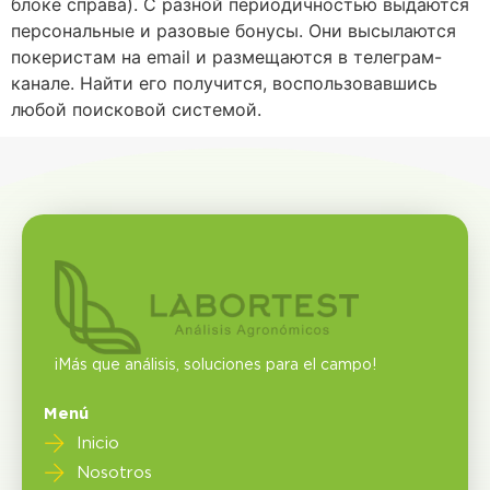
блоке справа). С разной периодичностью выдаются
персональные и разовые бонусы. Они высылаются
покеристам на email и размещаются в телеграм-
канале. Найти его получится, воспользовавшись
любой поисковой системой.
¡Más que análisis, soluciones para el campo!
Menú
Inicio
Nosotros