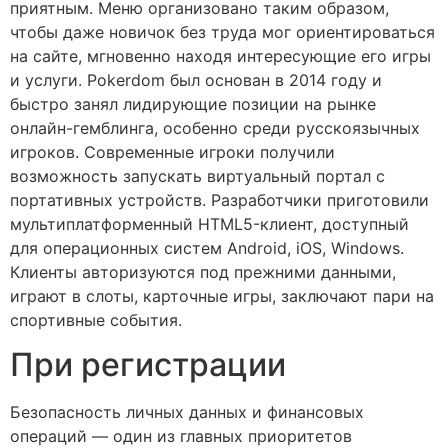
приятным. Меню организовано таким образом,
чтобы даже новичок без труда мог ориентироваться
на сайте, мгновенно находя интересующие его игры
и услуги. Pokerdom был основан в 2014 году и
быстро занял лидирующие позиции на рынке
онлайн-гемблинга, особенно среди русскоязычных
игроков. Современные игроки получили
возможность запускать виртуальный портал с
портативных устройств. Разработчики приготовили
мультиплатформенный HTML5-клиент, доступный
для операционных систем Android, iOS, Windows.
Клиенты авторизуются под прежними данными,
играют в слоты, карточные игры, заключают пари на
спортивные события.
При регистрации
Безопасность личных данных и финансовых
операций — один из главных приоритетов