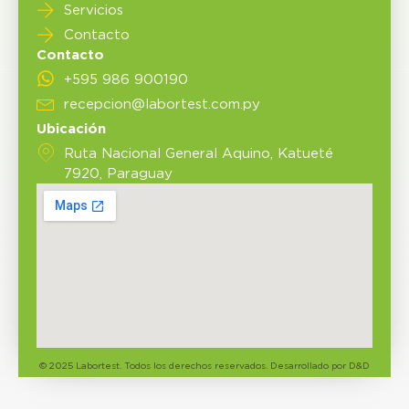
Servicios
Contacto
Contacto
+595 986 900190
recepcion@labortest.com.py
Ubicación
Ruta Nacional General Aquino, Katueté
7920, Paraguay
© 2025 Labortest. Todos los derechos reservados. Desarrollado por D&D