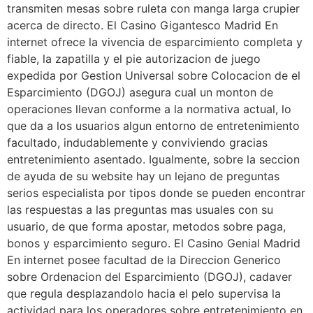
transmiten mesas sobre ruleta con manga larga crupier
acerca de directo. El Casino Gigantesco Madrid En
internet ofrece la vivencia de esparcimiento completa y
fiable, la zapatilla y el pie autorizacion de juego
expedida por Gestion Universal sobre Colocacion de el
Esparcimiento (DGOJ) asegura cual un monton de
operaciones llevan conforme a la normativa actual, lo
que da a los usuarios algun entorno de entretenimiento
facultado, indudablemente y conviviendo gracias
entretenimiento asentado. Igualmente, sobre la seccion
de ayuda de su website hay un lejano de preguntas
serios especialista por tipos donde se pueden encontrar
las respuestas a las preguntas mas usuales con su
usuario, de que forma apostar, metodos sobre paga,
bonos y esparcimiento seguro. El Casino Genial Madrid
En internet posee facultad de la Direccion Generico
sobre Ordenacion del Esparcimiento (DGOJ), cadaver
que regula desplazandolo hacia el pelo supervisa la
actividad para los operadores sobre entretenimiento en