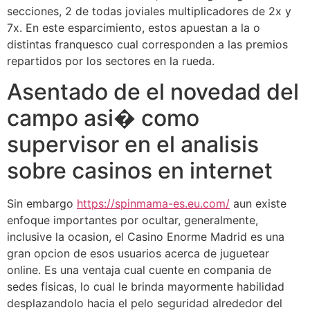
secciones, 2 de todas joviales multiplicadores de 2x y
7x. En este esparcimiento, estos apuestan a la o
distintas franquesco cual corresponden a las premios
repartidos por los sectores en la rueda.
Asentado de el novedad del
campo asi� como
supervisor en el analisis
sobre casinos en internet
Sin embargo
https://spinmama-es.eu.com/
aun existe
enfoque importantes por ocultar, generalmente,
inclusive la ocasion, el Casino Enorme Madrid es una
gran opcion de esos usuarios acerca de juguetear
online. Es una ventaja cual cuente en compania de
sedes fisicas, lo cual le brinda mayormente habilidad
desplazandolo hacia el pelo seguridad alrededor del