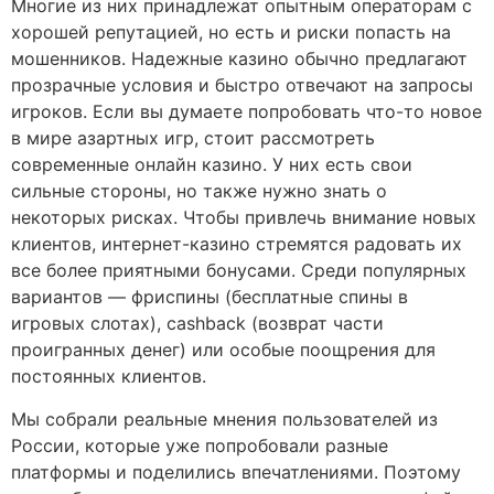
Многие из них принадлежат опытным операторам с
хорошей репутацией, но есть и риски попасть на
мошенников. Надежные казино обычно предлагают
прозрачные условия и быстро отвечают на запросы
игроков. Если вы думаете попробовать что-то новое
в мире азартных игр, стоит рассмотреть
современные онлайн казино. У них есть свои
сильные стороны, но также нужно знать о
некоторых рисках. Чтобы привлечь внимание новых
клиентов, интернет-казино стремятся радовать их
все более приятными бонусами. Среди популярных
вариантов — фриспины (бесплатные спины в
игровых слотах), cashback (возврат части
проигранных денег) или особые поощрения для
постоянных клиентов.
Мы собрали реальные мнения пользователей из
России, которые уже попробовали разные
платформы и поделились впечатлениями. Поэтому