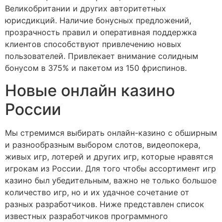
Великобритании и других авторитетных
юрисдикций. Наличие бонусных предложений,
прозрачность правил и оперативная поддержка
клиентов способствуют привлечению новых
пользователей. Привлекает внимание солидным
бонусом в 375% и пакетом из 150 фриспинов.
Новые онлайн казино
России
Мы стремимся выбирать онлайн-казино с обширным
и разнообразным выбором слотов, видеопокера,
живых игр, лотерей и других игр, которые нравятся
игрокам из России. Для того чтобы ассортимент игр
казино был убедительным, важно не только большое
количество игр, но и их удачное сочетание от
разных разработчиков. Ниже представлен список
известных разработчиков программного