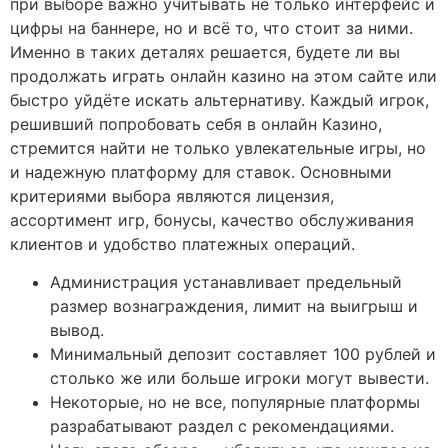
при выборе важно учитывать не только интерфейс и
цифры на баннере, но и всё то, что стоит за ними.
Именно в таких деталях решается, будете ли вы
продолжать играть онлайн казино на этом сайте или
быстро уйдёте искать альтернативу. Каждый игрок,
решивший попробовать себя в онлайн Казино,
стремится найти не только увлекательные игры, но
и надежную платформу для ставок. Основными
критериями выбора являются лицензия,
ассортимент игр, бонусы, качество обслуживания
клиентов и удобство платежных операций.
Администрация устанавливает предельный
размер вознаграждения, лимит на выигрыш и
вывод.
Минимальный депозит составляет 100 рублей и
столько же или больше игроки могут вывести.
Некоторые, но не все, популярные платформы
разрабатывают раздел с рекомендациями.