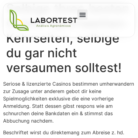
Selbige three besten
Online-Sportwetten-
Kehrseiten, selbige
du gar nicht
versaumen solltest!
Seriose & lizenzierte Casinos bestimmen umherwandern
zur Zusage unter anderem gebot dir keine
Spielmoglichkeiten exklusive die eine vorherige
Anmeldung. Statt dessen gibst respons wie am
schnurchen deine Bankdaten ein & stimmst das
Abbuchung nachdem.
Beschriftet wirst du direktemang zum Abreise z. hd.