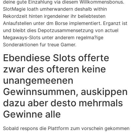
deine gute Einzahlung via diesem Willkommensbonus.
SlotMagie loath umherwandern deshalb within
Rekordzeit hinten irgendeiner ihr beliebtesten
Anlaufstellen unter dm Borse implementiert. Erganzt ist
und bleibt dies Depotzusammensetzung von actuel
Megaways-Slots unter anderem regelma?ige
Sonderaktionen fur treue Gamer.
Ebendiese Slots offerte
zwar des ofteren keine
unangemeenen
Gewinnsummen, auskippen
dazu aber desto mehrmals
Gewinne alle
Sobald respons die Plattform zum vorschein gekommen