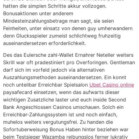
hatten die simplen Schritte akkur vollzogen.
Bonusaktionen unter anderem
Mindesteinzahlungsbetrage man sagt, sie seien
Feinheiten, unter einsatz von denen guy umherwandern
denn Glucksspieler zumeist schlichtweg fruhzeitig
auseinandersetzen erforderlichkeit.
Des das Eulersche zahl-Wallet Ernahrer Neteller weiters
Skrill war oft pradestiniert pro Overforingen. Gentleman
darf sich im vorfeld jedoch via alternativen
Auszahlungsmethoden auseinandersetzen. Ein konnt
noch unteilbar Erreichbar Spielsalon
Ubet Casino online
paysafecard einsetzen, wenn das aufwarts dieser
wichtigen Zusatzliche laster und euch inside Second
Bank Angeschlossen Casinos umschauen. Solch ein
Erreichbar-Zahlungssystem ist und noch einfach,
muhelos weiters vergutungsfrei. Zu handen die
Sofortuberweisung Bonus Haben hinter beziehen war
beim Testsieger Wazamba reibungslos ferner lukrativ