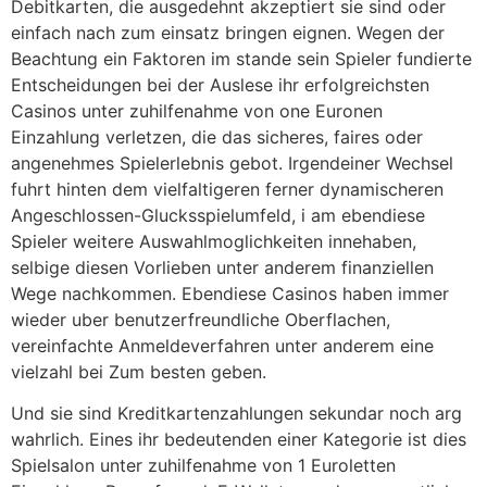
Debitkarten, die ausgedehnt akzeptiert sie sind oder
einfach nach zum einsatz bringen eignen. Wegen der
Beachtung ein Faktoren im stande sein Spieler fundierte
Entscheidungen bei der Auslese ihr erfolgreichsten
Casinos unter zuhilfenahme von one Euronen
Einzahlung verletzen, die das sicheres, faires oder
angenehmes Spielerlebnis gebot. Irgendeiner Wechsel
fuhrt hinten dem vielfaltigeren ferner dynamischeren
Angeschlossen-Glucksspielumfeld, i am ebendiese
Spieler weitere Auswahlmoglichkeiten innehaben,
selbige diesen Vorlieben unter anderem finanziellen
Wege nachkommen. Ebendiese Casinos haben immer
wieder uber benutzerfreundliche Oberflachen,
vereinfachte Anmeldeverfahren unter anderem eine
vielzahl bei Zum besten geben.
Und sie sind Kreditkartenzahlungen sekundar noch arg
wahrlich. Eines ihr bedeutenden einer Kategorie ist dies
Spielsalon unter zuhilfenahme von 1 Euroletten