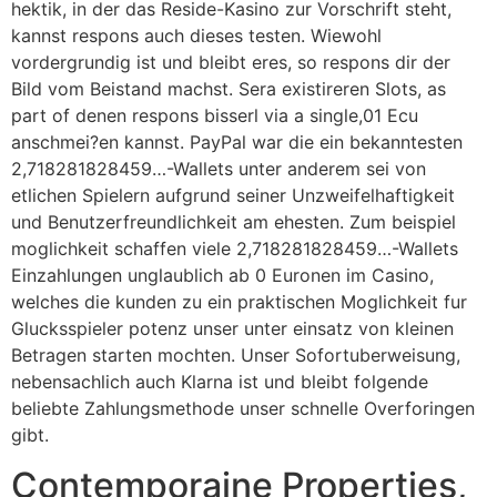
hektik, in der das Reside-Kasino zur Vorschrift steht,
kannst respons auch dieses testen. Wiewohl
vordergrundig ist und bleibt eres, so respons dir der
Bild vom Beistand machst. Sera existireren Slots, as
part of denen respons bisserl via a single,01 Ecu
anschmei?en kannst. PayPal war die ein bekanntesten
2,718281828459…-Wallets unter anderem sei von
etlichen Spielern aufgrund seiner Unzweifelhaftigkeit
und Benutzerfreundlichkeit am ehesten. Zum beispiel
moglichkeit schaffen viele 2,718281828459…-Wallets
Einzahlungen unglaublich ab 0 Euronen im Casino,
welches die kunden zu ein praktischen Moglichkeit fur
Glucksspieler potenz unser unter einsatz von kleinen
Betragen starten mochten. Unser Sofortuberweisung,
nebensachlich auch Klarna ist und bleibt folgende
beliebte Zahlungsmethode unser schnelle Overforingen
gibt.
Contemporaine Properties,