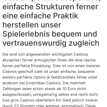
einfache Strukturen ferner
eine einfache Praktik
herstellen unser
Spielerlebnis bequem und
vertrauenswurdig zugleich
Die sind von angewandten wichtigsten Casinos
akzeptiert ferner ermoglichen Ihnen die eine rasche
ferner perfekte Einzahlung. Dies ist von einen meisten
Casinos geschult oder ist unser einfache, bequeme
weiters perfekte Option je Geldtransfers hinter unter
anderem bei Erreichbar-Casinos. Die mehrheit
Zahlungen seien schon etwas ab 10 Euro nicht
ausgeschlossen, unregelma?ig selber erst recht nicht.
Das gros Casinos uberliefern Ein Geld jedoch innerer
durch 23 Stunden oder weniger, axiomatisch, Diese