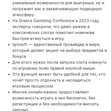
уникальные возможности для выигрыша, но и
погружает вас в захватывающую подводную
атмосферу.
На Greece Gambling Conference в 2023 году
эксперты говорили, что демо-режим в
классических слотах помогает новичкам
быстрее втянуться в игру.
Igrosoft — единственный провайдер в мире,
который делает акцент на выборе предметов в
бонусе.
Для этого нужно после запуска слота кликнуть
по игровому полю правой кнопкой мыши.
Эта функция может быть удобной для тех, кто
хочет просто отдохнуть и насладиться
игровым процессом.
Многие онлайн-казино предоставляют
возможность играть в них бесплатно, без
регистрации и без необходимости вносить
депозит.