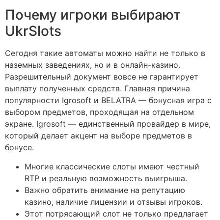
Почему игроки выбирают
UkrSlots
Сегодня такие автоматы можно найти не только в
наземных заведениях, но и в онлайн-казино.
Разрешительный документ вовсе не гарантирует
выплату полученных средств. Главная причина
популярности Igrosoft и BELATRA — бонусная игра с
выбором предметов, проходящая на отдельном
экране. Igrosoft — единственный провайдер в мире,
который делает акцент на выборе предметов в
бонусе.
Многие классические слоты имеют честный
RTP и реальную возможность выигрыша.
Важно обратить внимание на репутацию
казино, наличие лицензии и отзывы игроков.
Этот потрясающий слот не только предлагает