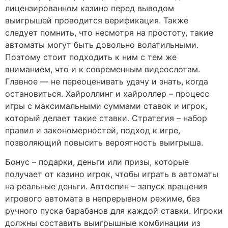
лицензированном казино перед выводом
выигрышей проводится верификация. Также
следует помнить, что несмотря на простоту, такие
автоматы могут быть довольно волатильными.
Поэтому стоит подходить к ним с тем же
вниманием, что и к современным видеослотам.
Главное — не переоценивать удачу и знать, когда
остановиться. Хайроллинг и хайроллер – процесс
игры с максимальными суммами ставок и игрок,
который делает такие ставки. Стратегия – набор
правил и закономерностей, подход к игре,
позволяющий повысить вероятность выигрыша.
Бонус – подарки, деньги или призы, которые
получает от казино игрок, чтобы играть в автоматы
на реальные деньги. Автоспин – запуск вращения
игрового автомата в непрерывном режиме, без
ручного пуска барабанов для каждой ставки. Игроки
должны составить выигрышные комбинации из