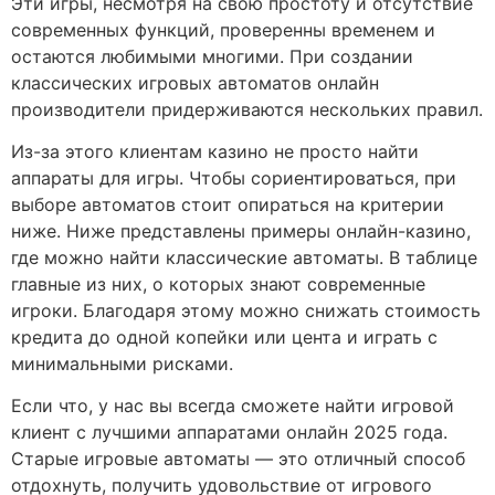
Эти игры, несмотря на свою простоту и отсутствие
современных функций, проверенны временем и
остаются любимыми многими. При создании
классических игровых автоматов онлайн
производители придерживаются нескольких правил.
Из-за этого клиентам казино не просто найти
аппараты для игры. Чтобы сориентироваться, при
выборе автоматов стоит опираться на критерии
ниже. Ниже представлены примеры онлайн-казино,
где можно найти классические автоматы. В таблице
главные из них, о которых знают современные
игроки. Благодаря этому можно снижать стоимость
кредита до одной копейки или цента и играть с
минимальными рисками.
Если что, у нас вы всегда сможете найти игровой
клиент с лучшими аппаратами онлайн 2025 года.
Старые игровые автоматы — это отличный способ
отдохнуть, получить удовольствие от игрового