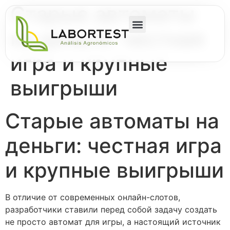
Старые автоматы
на деньги: честная
игра и крупные
выигрыши
Старые автоматы на
деньги: честная игра
и крупные выигрыши
В отличие от современных онлайн-слотов,
разработчики ставили перед собой задачу создать
не просто автомат для игры, а настоящий источник