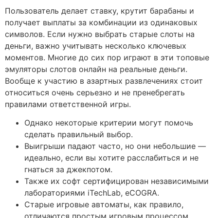
Пользователь делает ставку, крутит барабаны и
получает выплаты за комбинации из одинаковых
символов. Если нужно выбрать старые слоты на
деньги, важно учитывать несколько ключевых
моментов. Многие до сих пор играют в эти топовые
эмуляторы слотов онлайн на реальные деньги.
Вообще к участию в азартных развлечениях стоит
относиться очень серьезно и не пренебрегать
правилами ответственной игры.
Однако некоторые критерии могут помочь
сделать правильный выбор.
Выигрыши падают часто, но они небольшие —
идеально, если вы хотите расслабиться и не
гнаться за джекпотом.
Также их софт сертифицирован независимыми
лабораториями iTechLab, eCOGRA.
Старые игровые автоматы, как правило,
отличаются простым игровым процессом.