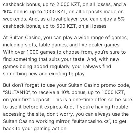
cashback bonus, up to 2,000 KZT, on all losses, and a
10% bonus, up to 1,000 KZT, on all deposits made on
weekends. And, as a loyal player, you can enjoy a 5%
cashback bonus, up to 500 KZT, on all losses.
At Sultan Casino, you can play a wide range of games,
including slots, table games, and live dealer games.
With over 1,000 games to choose from, you’re sure to
find something that suits your taste. And, with new
games being added regularly, you’ll always find
something new and exciting to play.
But don’t forget to use your Sultan Casino promo code,
“SULTAN10”, to receive a 10% bonus, up to 1,000 KZT,
on your first deposit. This is a one-time offer, so be sure
to use it before it expires. And, if you’re having trouble
accessing the site, don’t worry, you can always use the
Sultan Casino working mirror, “sultancasino.kz”, to get
back to your gaming action.