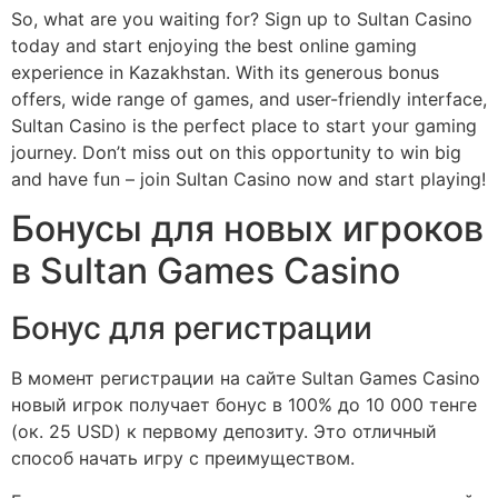
So, what are you waiting for? Sign up to Sultan Casino
today and start enjoying the best online gaming
experience in Kazakhstan. With its generous bonus
offers, wide range of games, and user-friendly interface,
Sultan Casino is the perfect place to start your gaming
journey. Don’t miss out on this opportunity to win big
and have fun – join Sultan Casino now and start playing!
Бонусы для новых игроков
в Sultan Games Casino
Бонус для регистрации
В момент регистрации на сайте Sultan Games Casino
новый игрок получает бонус в 100% до 10 000 тенге
(ок. 25 USD) к первому депозиту. Это отличный
способ начать игру с преимуществом.