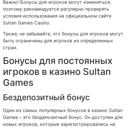
Важно! Бонусы для игроков могут изменяться,
поэтому рекомендуется регулярно проверять
условия использования на официальном сайте
Sultan Games Casino.
Также, не забывайте, что бонусы для игроков могут
быть ограничены для игроков из определенных
стран.
Бонусы для постоянных
игроков в казино Sultan
Games
Бездепозитный бонус
Один из самых популярных бонусов в казино Sultan
Games – это бездепозитный бонус. Он доступен для
новых игроков, которые зарегистрировались на