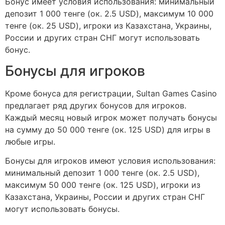
Бонус имеет условия использования: минимальный
депозит 1 000 тенге (ок. 2.5 USD), максимум 10 000
тенге (ок. 25 USD), игроки из Казахстана, Украины,
России и других стран СНГ могут использовать
бонус.
Бонусы для игроков
Кроме бонуса для регистрации, Sultan Games Casino
предлагает ряд других бонусов для игроков.
Каждый месяц новый игрок может получать бонусы
на сумму до 50 000 тенге (ок. 125 USD) для игры в
любые игры.
Бонусы для игроков имеют условия использования:
минимальный депозит 1 000 тенге (ок. 2.5 USD),
максимум 50 000 тенге (ок. 125 USD), игроки из
Казахстана, Украины, России и других стран СНГ
могут использовать бонусы.