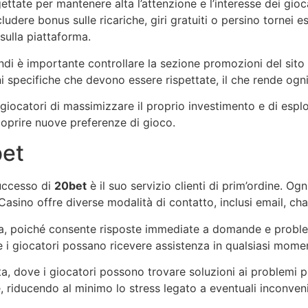
tate per mantenere alta l’attenzione e l’interesse dei gioc
udere bonus sulle ricariche, giri gratuiti o persino tornei e
 sulla piattaforma.
di è importante controllare la sezione promozioni del sito
 specifiche che devono essere rispettate, il che rende ogni
giocatori di massimizzare il proprio investimento e di espl
coprire nuove preferenze di gioco.
bet
successo di
20bet
è il suo servizio clienti di prim’ordine. O
asino offre diverse modalità di contatto, inclusi email, cha
, poiché consente risposte immediate a domande e problemi.
 i giocatori possano ricevere assistenza in qualsiasi mome
iata, dove i giocatori possono trovare soluzioni ai problemi
, riducendo al minimo lo stress legato a eventuali inconveni