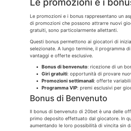
Le promozioni e i bonu
Le promozioni e i bonus rappresentano un asp
di promozioni che possono attrarre nuovi giocat
gratuiti, sono particolarmente allettanti.
Questi bonus permettono ai giocatori di iniziar
selezionate. A lungo termine, il programma di
vantaggi e offerte esclusive.
Bonus di benvenuto
: ricezione di un b
Giri gratuiti
: opportunità di provare nuo
Promozioni settimanali
: offerte variabil
Programma VIP
: premi esclusivi per gioc
Bonus di Benvenuto
Il bonus di benvenuto di 20bet è una delle of
primo deposito effettuato dal giocatore. In q
aumentando le loro possibilità di vincita sin dal