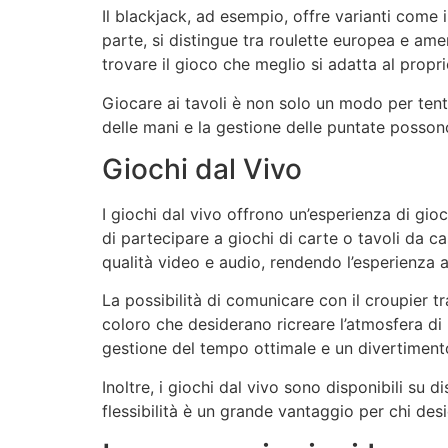
Il blackjack, ad esempio, offre varianti come 
parte, si distingue tra roulette europea e am
trovare il gioco che meglio si adatta al proprio
Giocare ai tavoli è non solo un modo per tenta
delle mani e la gestione delle puntate posson
Giochi dal Vivo
I giochi dal vivo offrono un’esperienza di gi
di partecipare a giochi di carte o tavoli da c
qualità video e audio, rendendo l’esperienza a
La possibilità di comunicare con il croupier tr
coloro che desiderano ricreare l’atmosfera di
gestione del tempo ottimale e un divertimento
Inoltre, i giochi dal vivo sono disponibili su 
flessibilità è un grande vantaggio per chi de