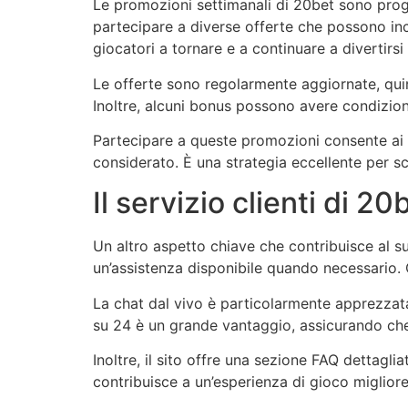
Le promozioni settimanali di 20bet sono proget
partecipare a diverse offerte che possono incl
giocatori a tornare e a continuare a divertirsi
Le offerte sono regolarmente aggiornate, quin
Inoltre, alcuni bonus possono avere condizioni
Partecipare a queste promozioni consente ai 
considerato. È una strategia eccellente per s
Il servizio clienti di 20
Un altro aspetto chiave che contribuisce al 
un’assistenza disponibile quando necessario. C
La chat dal vivo è particolarmente apprezzata
su 24 è un grande vantaggio, assicurando che
Inoltre, il sito offre una sezione FAQ dettagl
contribuisce a un’esperienza di gioco migliore