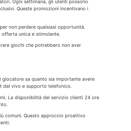
atori. Ogni settimana, gli utenti possono
sclusivi. Queste promozioni incentivano i
 per non perdere qualsiasi opportunità.
 offerta unica e stimolante.
orare giochi che potrebbero non aver
gni giocatore sa quanto sia importante avere
t dal vivo e supporto telefonico.
 La disponibilità del servizio clienti 24 ore
nto.
 più comuni. Questo approccio proattivo
enti.