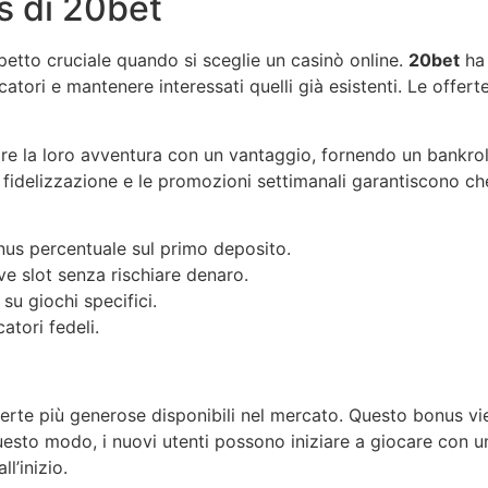
s di 20bet
etto cruciale quando si sceglie un casinò online.
20bet
ha 
ori e mantenere interessati quelli già esistenti. Le offerte i
e la loro avventura con un vantaggio, fornendo un bankroll i
 fidelizzazione e le promozioni settimanali garantiscono che
onus percentuale sul primo deposito.
ve slot senza rischiare denaro.
i su giochi specifici.
atori fedeli.
ferte più generose disponibili nel mercato. Questo bonus v
uesto modo, i nuovi utenti possono iniziare a giocare con u
l’inizio.