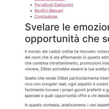
Portafogli Elettronici
Bonifici Bancari
Conclusione
Svelare le emozion
opportunità che so
Il mondo dei casinò online ha innovato notevo
dei nomi che si sta affermando in questo set
che combina intrattenimento, promozioni inter
vincere, 20bet potrebbe essere la tua scelta i
Quello che rende 20bet particolarmente intere
vivo con croupier reali, ogni aspetto è curato
facilmente trovare i propri giochi preferiti e
speciale e quali opportunità offre a chi desid
In questo contesto, analizzeremo i vari aspetti