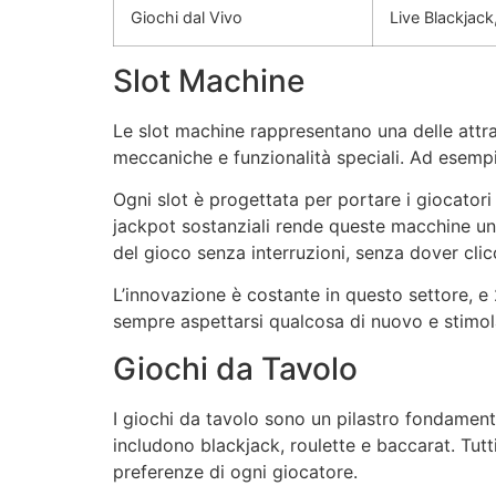
Giochi dal Vivo
Live Blackjack
Slot Machine
Le slot machine rappresentano una delle attraz
meccaniche e funzionalità speciali. Ad esempio,
Ogni slot è progettata per portare i giocatori
jackpot sostanziali rende queste macchine un’o
del gioco senza interruzioni, senza dover clic
L’innovazione è costante in questo settore, e 
sempre aspettarsi qualcosa di nuovo e stimol
Giochi da Tavolo
I giochi da tavolo sono un pilastro fondamen
includono blackjack, roulette e baccarat. Tutti
preferenze di ogni giocatore.