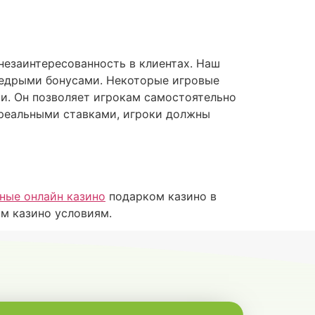
незаинтересованность в клиентах. Наш
щедрыми бонусами. Некоторые игровые
ти. Он позволяет игрокам самостоятельно
 реальными ставками, игроки должны
ные онлайн казино
подарком казино в
ым казино условиям.