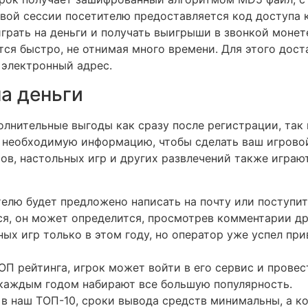
вой сессии посетителю предоставляется код доступа 
играть на деньги и получать выигрыши в звонкой монет
тся быстро, не отнимая много времени. Для этого дост
 электронный адрес.
на деньги
олнительные выгоды как сразу после регистрации, так
ю необходимую информацию, чтобы сделать ваш игрово
ов, настольных игр и других развлечений также игра
телю будет предложено написать на почту или поступи
ся, он может определится, просмотрев комментарии др
ных игр только в этом году, но оператор уже успел пр
П рейтинга, игрок может войти в его сервис и провес
 каждым годом набирают все большую популярность.
 в наш ТОП-10, сроки вывода средств минимальны, а 