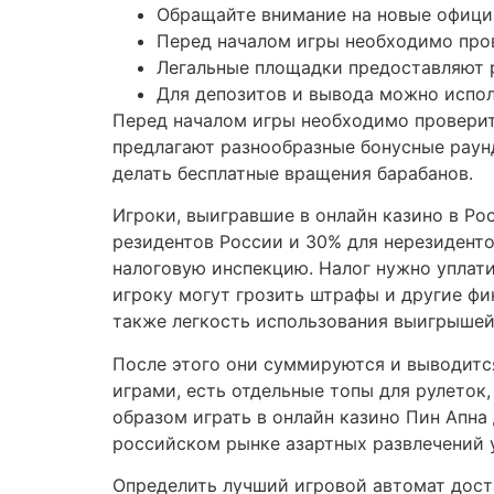
Обращайте внимание на новые официа
Перед началом игры необходимо пров
Легальные площадки предоставляют 
Для депозитов и вывода можно исполь
Перед началом игры необходимо проверит
предлагают разнообразные бонусные раун
делать бесплатные вращения барабанов.
Игроки, выигравшие в онлайн казино в Рос
резидентов России и 30% для нерезидент
налоговую инспекцию. Налог нужно уплати
игроку могут грозить штрафы и другие фи
также легкость использования выигрышей
После этого они суммируются и выводится
играми, есть отдельные топы для рулеток,
образом играть в онлайн казино Пин Апна 
российском рынке азартных развлечений у
Определить лучший игровой автомат доста