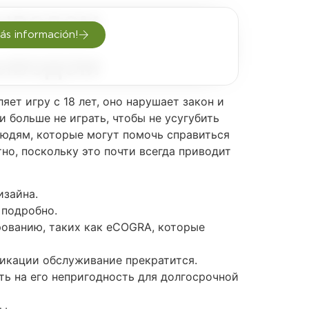
выводом
ás información!
выводом
яет игру с 18 лет, оно нарушает закон и
 больше не играть, чтобы не усугубить
людям, которые могут помочь справиться
но, поскольку это почти всегда приводит
изайна.
 подробно.
рованию, таких как eCOGRA, которые
фикации обслуживание прекратится.
ть на его непригодность для долгосрочной