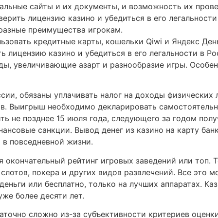
льные сайты и их документы, и возможность их прове
ерить лицензию казино и убедиться в его легальности
разные преимущества игрокам.
зовать кредитные карты, кошельки Qiwi и Яндекс День
ь лицензию казино и убедиться в его легальности в Р
ды, увеличивающие азарт и разнообразие игры. Особе
сии, обязаны уплачивать налог на доходы физических 
ов. Выигрыш необходимо декларировать самостоятель
ть не позднее 15 июля года, следующего за годом полу
нансовые санкции. Вывод денег из казино на карту бан
 в повседневной жизни.
 окончательный рейтинг игровых заведений или топ. 
 слотов, покера и других видов развлечений. Все это 
деньги или бесплатно, только на лучших аппаратах. Ка
же более десяти лет.
точно сложно из-за субъективности критериев оценки