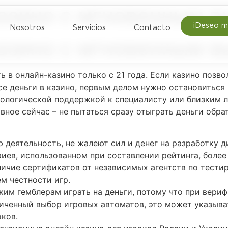
казино с мгновенным 
¡Deseo m
Nosotros
Servicios
Contacto
казино с мгновенным 
в онлайн-казино только с 21 года. Если казино позвол
е деньги в казино, первым делом нужно остановиться и
ихологической поддержкой к специалисту или близким 
ное сейчас – не пытаться сразу отыграть деньги обрат
 деятельность, не жалеют сил и денег на разработку д
иев, использованном при составлении рейтинга, более
личие сертификатов от независимых агентств по тести
м честности игр.
ким гемблерам играть на деньги, потому что при вери
ниченный выбор игровых автоматов, это может указыва
оков.