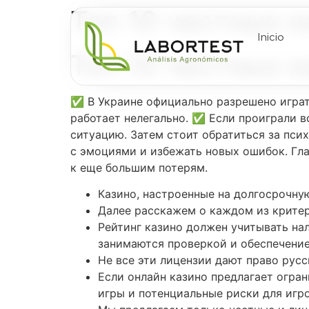
Топ 10 честных 
Inicio
Топ 10 честных 
✅ В Украине официально разрешено играть 
работает нелегально. ✅ Если проиграли вс
ситуацию. Затем стоит обратиться за пс
с эмоциями и избежать новых ошибок. Глав
к еще большим потерям.
Казино, настроенные на долгосрочную
Далее расскажем о каждом из критер
Рейтинг казино должен учитывать на
занимаются проверкой и обеспечение
Не все эти лицензии дают право русс
Если онлайн казино предлагает огра
игры и потенциальные риски для игр