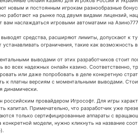
ензионные онлайн казино для игроков России и Украин
ают новым и постоянным игрокам разнообразные бонус
ино работают на рынке под двумя видами лицензий, на
т вам наслаждаться игровыми автоматами на Азино777 
 выводят средства, расширяют лимиты, допускают к т
 устанавливать ограничения, такие как возможность в
ментальными выводами от этих разработчиков стоит п
ь во всех надежных онлайн казино. Соответственно, т
овать или даже попробовать в деле конкретную страт
ь к платны версиям с моментальными выводами. Стоит
я динамически.
 российским провайдером Игрософт. Для игры характ
ть капитал. Примечательно, что разработчик уже през
агаются только сертифицированные аппараты с вращаю
а конкретной модели, нужно кликнуть на название соо
).