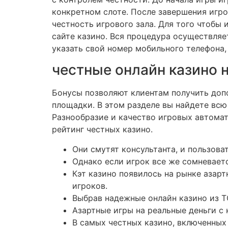
конкретном слоте. После завершения игро
честность игрового зала. Для того чтобы 
сайте казино. Вся процедура осуществляе
указать свой номер мобильного телефона,
честные онлайн казино 
Бонусы позволяют клиентам получить доп
площадки. В этом разделе вы найдете вс
Разнообразие и качество игровых автомат
рейтинг честных казино.
Они смутят консультанта, и пользова
Однако если игрок все же сомневает
Кэт казино появилось на рынке азарт
игроков.
Выбрав надежные онлайн казино из ТО
Азартные игры на реальные деньги с
В самых честных казино, включенных