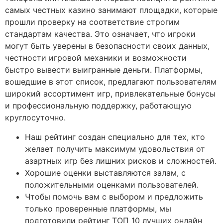
самых честных казино занимают площадки, которые
прошли проверку на соответствие строгим
стандартам качества. Это означает, что игроки
могут быть уверены в безопасности своих данных,
честности игровой механики и возможности
быстро вывести выигранные деньги. Платформы,
вошедшие в этот список, предлагают пользователям
широкий ассортимент игр, привлекательные бонусы
и профессиональную поддержку, работающую
круглосуточно.
Наш рейтинг создан специально для тех, кто
желает получить максимум удовольствия от
азартных игр без лишних рисков и сложностей.
Хорошие оценки выставляются залам, с
положительными оценками пользователей.
Чтобы помочь вам с выбором и предложить
только проверенные платформы, мы
подготовили рейтинг ТОП 10 лучших онлайн