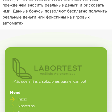
прежде чем вносить реальные деньги и рисковать
ими. Данные бонусы позволяют бесплатно получить
реальные деньги или фриспины на игровых
автоматах.
¡Más que análisis, soluciones para el campo!
Menú
Inicio
Nosotros