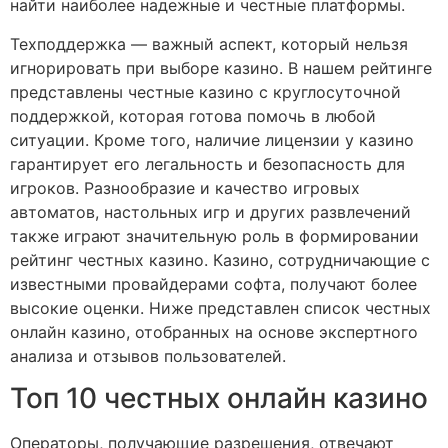
найти наиболее надежные и честные платформы.
Техподдержка — важный аспект, который нельзя
игнорировать при выборе казино. В нашем рейтинге
представлены честные казино с круглосуточной
поддержкой, которая готова помочь в любой
ситуации. Кроме того, наличие лицензии у казино
гарантирует его легальность и безопасность для
игроков. Разнообразие и качество игровых
автоматов, настольных игр и других развлечений
также играют значительную роль в формировании
рейтинг честных казино. Казино, сотрудничающие с
известными провайдерами софта, получают более
высокие оценки. Ниже представлен список честных
онлайн казино, отобранных на основе экспертного
анализа и отзывов пользователей.
Топ 10 честных онлайн казино
Операторы, получающие разрешения, отвечают