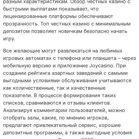
разным характеристикам. Обзор честных казино с
быстрыми выплатами показывает, что
лицензированные платформы обеспечивают
прозрачность. Топ честных казино с минимальным
депозитом позволяет новичкам безопасно начать
игру.
Все желающие могут развлекаться на любимых
игровых автоматах с телефона или планшета – через
мобильную версию и приложение Joycasino. При
создании рейтинга азартных заведений с самыми
выгодными условиями обслуживания учитываются
как количественные, так и качественные
показатели. В процессе формирования таких
списков, сравниваются и отзывы клиентов.
Анализируя комментарии пользователей, можно
отобрать залы, какие, по мнению игроков,
предлагают привлекательный сервис, хорошие
депозитные программы, а также выгодные условия