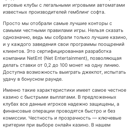
игровые клубы с легальными игровыми автоматами
известных производителей гемблинг софта.
Просто мы отобрали самые лучшие конторы с
самыми честными правилами игры. Нельзя сказать
однозначно, ведь мы собрали только лучшие казино,
и у каждого заведения свои программы поощрений
клиентов. Это сертифицированная разработка
компании NetEnt (Net Entertainment), позволяющая
делать ставки от 0,2 до 100 монет на одну линию.
Доступна возможность выиграть джекпот, испытать
удачу в бонусном раунде.
Именно такие характеристики имеет самое честное
казино с быстрыми выплатами. В предложенных
клубах все данные игроков надежно защищены, а
финансовые операции проводятся быстро и без
комиссии. Честность и прозрачность — ключевые
критерии при выборе онлайн казино. В нашем