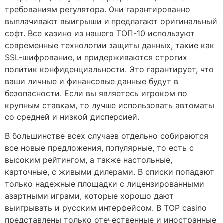
требованиям регулятора. Они гарантированно
выплачивают выигрыши и предлагают оригинальный
софт. Все казино из нашего ТОП-10 используют
современные технологии защиты данных, такие как
SSL-шифрование, и придерживаются строгих
политик конфиденциальности. Это гарантирует, что
ваши личные и финансовые данные будут в
безопасности. Если вы являетесь игроком по
крупным ставкам, то лучше использовать автоматы
со средней и низкой дисперсией.
В большинстве всех случаев отдельно собираются
все новые предложения, популярные, то есть с
высоким рейтингом, а также настольные,
карточные, с живыми дилерами. В списки попадают
только надежные площадки с лицензированными
азартными играми, которые хорошо дают
выигрывать и русским интерфейсом. В TOP casino
представлены только отечественные и иностранные