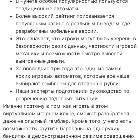
В Рунете особой популярностью пользуются
традиционные автоматы.
Более высокий рейтинг присваивается
популярным казино с реальным выводом, где
разработаны мобильные версии.
Это означает, что игроки могут быть уверены в
безопасности своих данных, честности игровой
механики и возможности быстро вывести
выигранные деньги.
За последние три года это один из самых
ярких игровых автоматов, которые всё чаще
выбирают гемблеры для ставок на рубли.
Наши эксперты подготовили руководство по
разрешению подобных ситуаций.
Именно поэтому в том, как играть в этом
виртуальном игорном клубе, сможет разобраться
даже не опытный гемблер. Кроме того, у него есть
возможность крутить барабаны на одноруких
бандитах в демонстрационном режиме совершенно